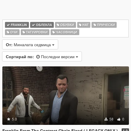
FRANKLIN
ОБЛЕКЛА
ОБУВКИ
HAT
ПРИЧЕСКИ
ОЧИ
ТАТУИРОВКИ
ЧАСОВНИЦИ
От:
Миналата седмица
Сортирай по:
Последни версии
5.0
58
0
Franklin From The Contract Chain Fixed ( LEGACY ONLY )
1.0