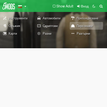
Show Adult
Вход
Инструменти
Автомобили
Пребоядисване
Оръжия
Скриптове
Персонажи
Карти
Разни
Разгърни