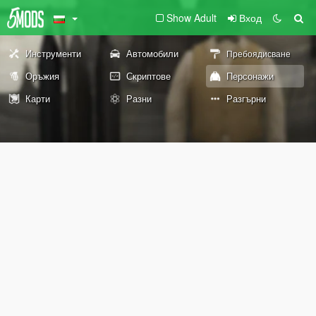
Show Adult
Вход
Инструменти
Автомобили
Пребоядисване
Оръжия
Скриптове
Персонажи
Карти
Разни
Разгърни