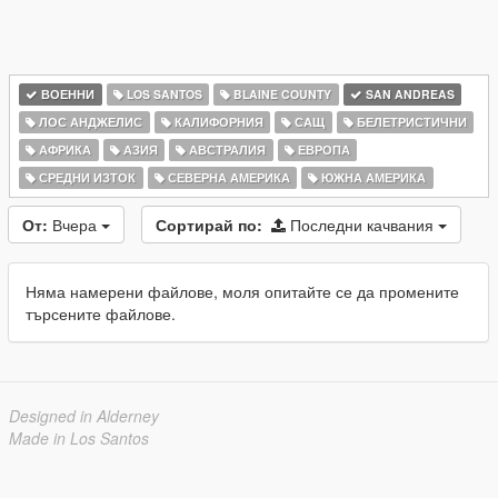
ВОЕННИ
LOS SANTOS
BLAINE COUNTY
SAN ANDREAS
ЛОС АНДЖЕЛИС
КАЛИФОРНИЯ
САЩ
БЕЛЕТРИСТИЧНИ
АФРИКА
АЗИЯ
АВСТРАЛИЯ
ЕВРОПА
СРЕДНИ ИЗТОК
СЕВЕРНА АМЕРИКА
ЮЖНА АМЕРИКА
От:
Вчера
Сортирай по:
Последни качвания
Няма намерени файлове, моля опитайте се да промените
търсените файлове.
Designed in Alderney
Made in Los Santos