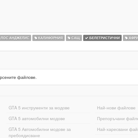
ЛОС АНДЖЕЛИС
КАЛИФОРНИЯ
САЩ
БЕЛЕТРИСТИЧНИ
АФРИ
рсените файлове.
GTA 5 инструменти за модове
Най-нови файлове
GTA 5 автомобилни модове
Препоръчани файл
GTA 5 Автомобилни модове за
Най-харесвани фай
пребоядисване