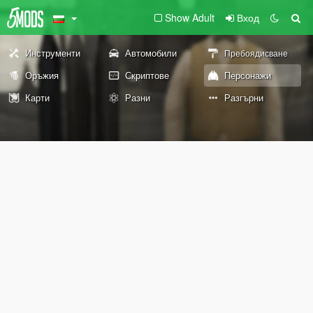
Show Adult
Вход
Инструменти
Автомобили
Пребоядисване
Оръжия
Скриптове
Персонажи
Карти
Разни
Разгърни