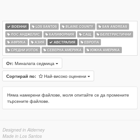
ВОЕННИ
LOS SANTOS
BLAINE COUNTY
SAN ANDREAS
ЛОС АНДЖЕЛИС
КАЛИФОРНИЯ
САЩ
БЕЛЕТРИСТИЧНИ
АФРИКА
АЗИЯ
АВСТРАЛИЯ
ЕВРОПА
СРЕДНИ ИЗТОК
СЕВЕРНА АМЕРИКА
ЮЖНА АМЕРИКА
От:
Миналата седмица
Сортирай по:
Най-високо оценени
Няма намерени файлове, моля опитайте се да промените
търсените файлове.
Designed in Alderney
Made in Los Santos