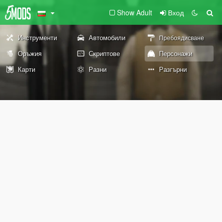
Show Adult
Вход
Инструменти
Автомобили
Пребоядисване
Оръжия
Скриптове
Персонажи
Карти
Разни
Разгърни