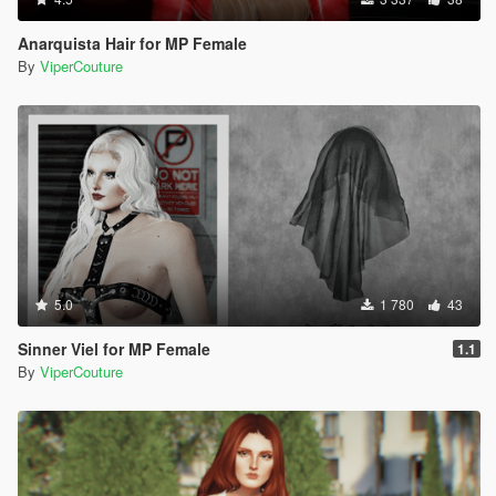
Anarquista Hair for MP Female
By
ViperCouture
5.0
1 780
43
Sinner Viel for MP Female
1.1
By
ViperCouture