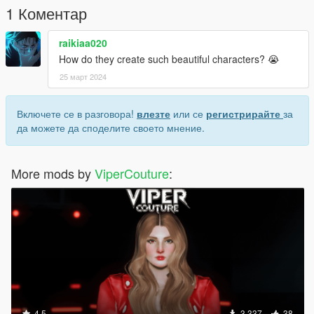
1 Коментар
raikiaa020
How do they create such beautiful characters? 😭
25 март 2024
Включете се в разговора!
влезте
или се
регистрирайте
за
да можете да споделите своето мнение.
More mods by
ViperCouture
:
4.5
3 337
38