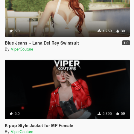
5.0
1 759
30
Blue Jeans ~ Lana Del Rey Swimsuit
1.0
By
ViperCouture
5.0
5 395
59
K-pop Style Jacket for MP Female
By
ViperCouture