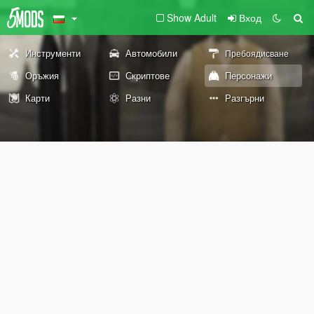
Show Adult
Вход
Инструменти
Автомобили
Пребоядисване
Оръжия
Скриптове
Персонажи
Карти
Разни
Разгърни