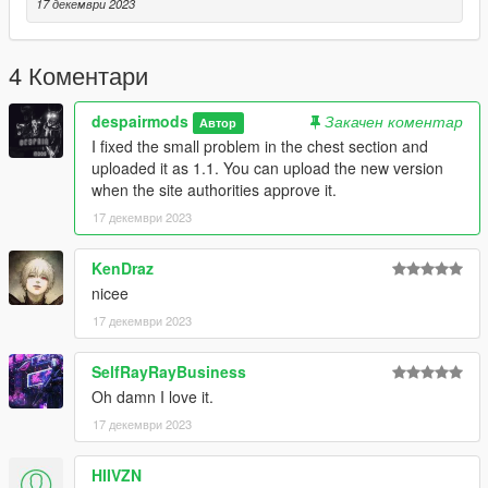
17 декември 2023
4 Коментари
despairmods
Закачен коментар
Автор
I fixed the small problem in the chest section and
uploaded it as 1.1. You can upload the new version
when the site authorities approve it.
17 декември 2023
KenDraz
nicee
17 декември 2023
SelfRayRayBusiness
Oh damn I love it.
17 декември 2023
HIIVZN