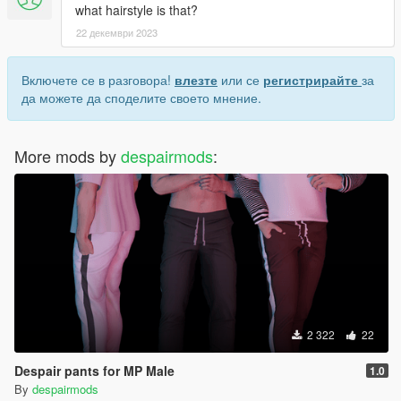
what hairstyle is that?
22 декември 2023
Включете се в разговора!
влезте
или се
регистрирайте
за
да можете да споделите своето мнение.
More mods by
despairmods
:
2 322
22
Despair pants for MP Male
1.0
By
despairmods