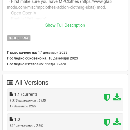
・First make sure you have MPClothes (https://www.gta5-
mods.com/misc/mpclothes-addon-clothing-slots) mod.
・Open OpenIV
・Enable "Edit mode"
・Drag and drop files here
Show Full Description
mods/update/x64/dlcpacks/mpclothes/dlc.rpf/x64/models/cdima
ges/mpclothes_male.rpf/mp_f_freemode_01_mp_f_freemode_
ОБЛЕКЛА
01
17 декември 2023
Първо качено на:
／／ FiveM
18 декември 2023
Последно обновено на:
преди 3 часа
Последно изтеглено:
・Extract the mod files from the downloaded folder to your
"stream" folder.
・If you are unfamiliar with the installation, be sure to check out
All Versions
this forum post (https://forum.cfx.re/t/how-to-streaming-new-
hairstyles-for-characters-step-by-step-for-dummies/1048980) /
(https://forum.cfx.re/t/how-to-stream-custom-clothes/167805)
1.1
(current)
1 316 изтегляния
, 3 МБ
・ Conversion "Lazy_Eyelids" TS4.
17 декември 2023
Lazy_Eyelids
1.0
151 изтегляния
, 3 МБ
・ Converted by despair mods.