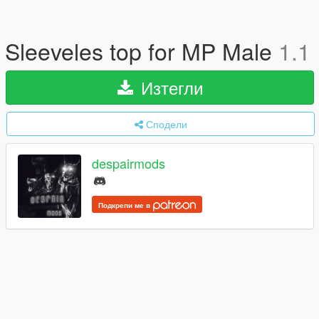
Sleeveles top for MP Male
1.1
Изтегли
Сподели
despairmods
Подкрепи ме в