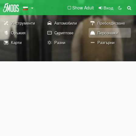
Show Adult
Вход
Инструменти
Автомобили
Пребоядисване
Оръжия
Скриптове
Персонажи
Карти
Разни
Разгърни