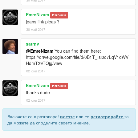
30 май 2017
EmreNizam
Изгонен
jeans link pleas ?
30 май 2017
satrnv
@EmreNizam
You can find them here:
https://drive.google.com/file/d/0B1T_Isi0d7LqV1dWV
HdmT29TQjg/view
02 юни 2017
EmreNizam
Изгонен
thanks dude
02 юни 2017
Включете се в разговора!
влезте
или се
регистрирайте
за
да можете да споделите своето мнение.