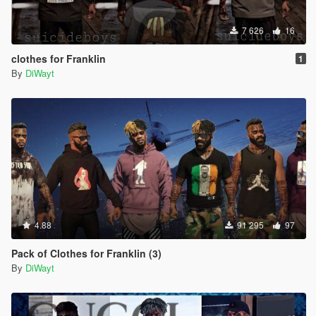
7 626
16
clothes for Franklin
1
By
DiWayt
4.88
91 295
97
Pack of Clothes for Franklin (3)
By
DiWayt