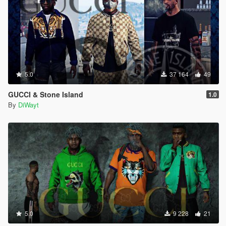
5.0
37 164
49
GUCCI & Stone Island
1.0
By
DiWayt
5.0
9 228
21