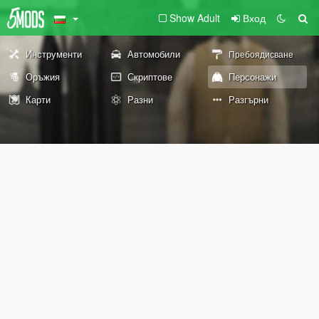
Show Adult
Вход
Инструменти
Автомобили
Пребоядисване
Оръжия
Скриптове
Персонажи
Карти
Разни
Разгърни