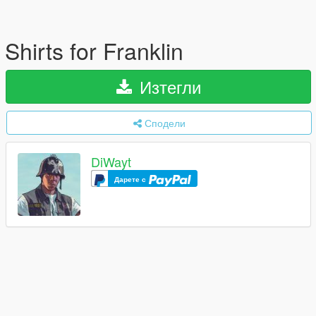
Shirts for Franklin
Изтегли
Сподели
DiWayt
Дарете с