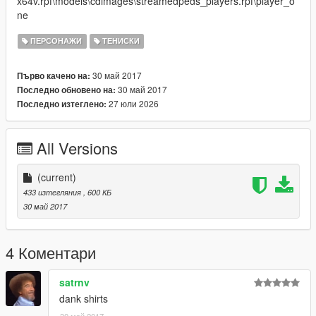
x64v.rpf\models\cdimages\streamedpeds_players.rpf\player_o
ne
ПЕРСОНАЖИ
ТЕНИСКИ
30 май 2017
Първо качено на:
30 май 2017
Последно обновено на:
27 юли 2026
Последно изтеглено:
All Versions
(current)
433 изтегляния
, 600 КБ
30 май 2017
4 Коментари
satrnv
dank shirts