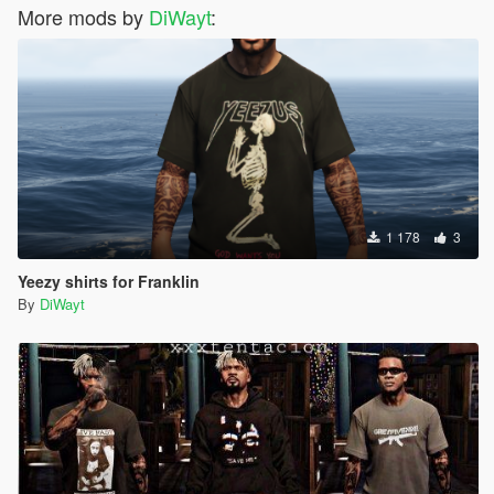
More mods by
DiWayt
:
1 178
3
Yeezy shirts for Franklin
By
DiWayt