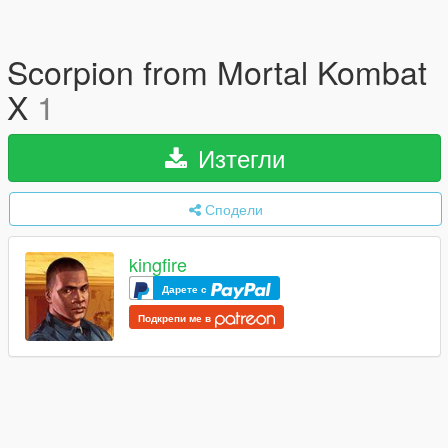
Scorpion from Mortal Kombat
X
1
Изтегли
Сподели
kingfire
Дарете с
Подкрепи ме в