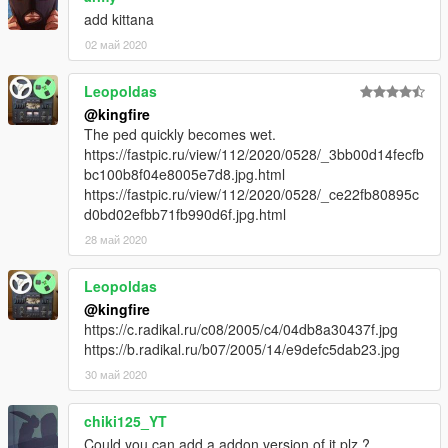
add kittana
02 май 2020
Leopoldas
@kingfire
The ped quickly becomes wet.
https://fastpic.ru/view/112/2020/0528/_3bb00d14fecfb
bc100b8f04e8005e7d8.jpg.html
https://fastpic.ru/view/112/2020/0528/_ce22fb80895c
d0bd02efbb71fb990d6f.jpg.html
28 май 2020
Leopoldas
@kingfire
https://c.radikal.ru/c08/2005/c4/04db8a30437f.jpg
https://b.radikal.ru/b07/2005/14/e9defc5dab23.jpg
30 май 2020
chiki125_YT
Could you can add a addon version of it plz ?