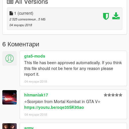
All Versions
1
(current)
2 525 изтегляния
, 5 МБ
04 януари 2018
6 Коментари
gta5-mods
This file has been approved automatically. If you think
this file should not be here for any reason please
report it.
04 януари 2018
hitmaniak17
⭐Scorpion from Mortal Kombat in GTA V⭐
https://youtu.be/oqe35SK95ao
04 януари 2018
army