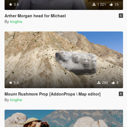
3.9
1 221
15
Arther Morgan head for Michael
1
By
kingfire
5.0
286
8
Mount Rushmore Prop [AddonProps \ Map editor]
1
By
kingfire