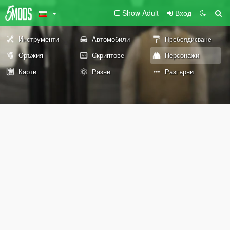
Show Adult
Вход
Инструменти
Автомобили
Пребоядисване
Оръжия
Скриптове
Персонажи
Карти
Разни
Разгърни