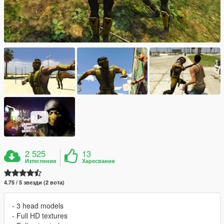
2 525
13
Изтегления
Харесвания
4.75 / 5 звезди (2 вота)
- 3 head models
- Full HD textures