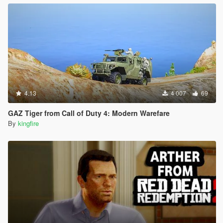
4.13
4 007
69
GAZ Tiger from Call of Duty 4: Modern Warefare
By
kingfire