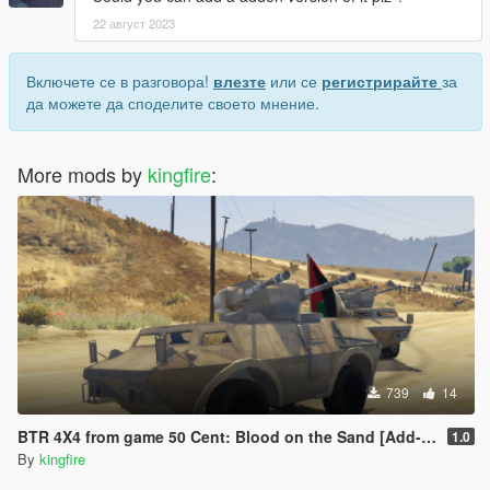
22 август 2023
Включете се в разговора!
влезте
или се
регистрирайте
за
да можете да споделите своето мнение.
More mods by
kingfire
:
739
14
BTR 4X4 from game 50 Cent: Blood on the Sand [Add-On]
1.0
By
kingfire