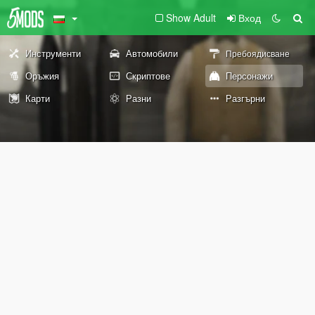
Show Adult
Вход
Инструменти
Автомобили
Пребоядисване
Оръжия
Скриптове
Персонажи
Карти
Разни
Разгърни