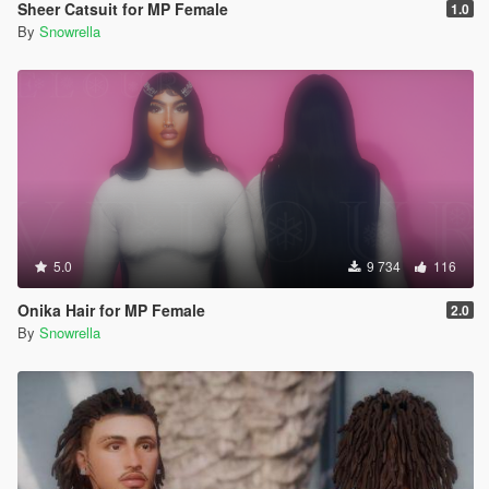
Sheer Catsuit for MP Female
1.0
By
Snowrella
5.0
9 734
116
Onika Hair for MP Female
2.0
By
Snowrella