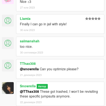
Nice <3
27 юли 2023
Liamia
Finally I can go in jail with style!
30 юли 2023
salmanshah
too nice.
30 септември 2023
TThax308
@snowrella
Can you optimize please?
21 декември 2023
Snowrella
Автор
@TThax308
These got trashed, I won't be revisiting
these specific jumpsuits anymore.
22 декември 2023