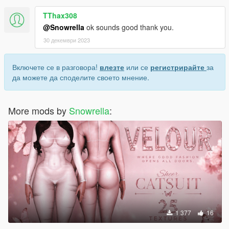
TThax308
@Snowrella
ok sounds good thank you.
30 декември 2023
Включете се в разговора!
влезте
или се
регистрирайте
за
да можете да споделите своето мнение.
More mods by
Snowrella
:
1 377
16