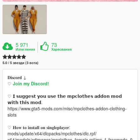
5 971
73
Изтегления
Харесвания
5.0 / 5 звезди (3 вота)
𝐃𝐢𝐬𝐜𝐨𝐫𝐝 ↓
♡
Join my Discord!
♡ 𝗜 𝘀𝘂𝗴𝗴𝗲𝘀𝘁 𝘆𝗼𝘂 𝘂𝘀𝗲 𝘁𝗵𝗲 𝗺𝗽𝗰𝗹𝗼𝘁𝗵𝗲𝘀 𝗮𝗱𝗱𝗼𝗻 𝗺𝗼𝗱
𝘄𝗶𝘁𝗵 𝘁𝗵𝗶𝘀 𝗺𝗼𝗱.
https://www.gta5-mods.com/misc/mpclothes-addon-clothing-
slots
♡ 𝐇𝐨𝐰 𝐭𝐨 𝐢𝐧𝐬𝐭𝐚𝐥𝐥 𝐨𝐧 𝐬𝐢𝐧𝐠𝐥𝐞𝐩𝐥𝐚𝐲𝐞𝐫:
mods/update/x64/dlcpacks/mpclothes/dlc.rpf/
x64/models/cdimages/mpclothes_female.rpf/mp_f_freemode_0