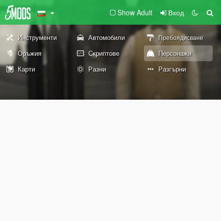
Show Adult
Вход
Инструменти
Автомобили
Пребоядисване
Оръжия
Скриптове
Персонажи
Карти
Разни
Разгърни