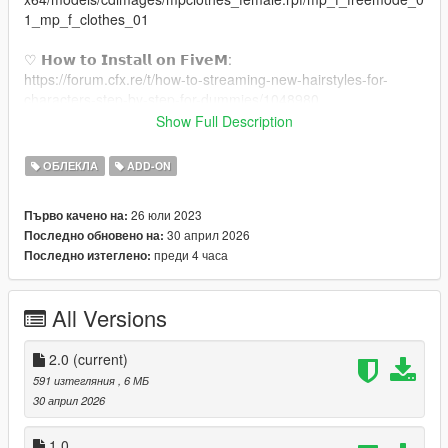
1_mp_f_clothes_01
♡ 𝗛𝗼𝘄 𝘁𝗼 𝗜𝗻𝘀𝘁𝗮𝗹𝗹 𝗼𝗻 𝗙𝗶𝘃𝗲𝗠:
https://forum.cfx.re/t/how-to-streaming-new-hairstyles-for-
characters-step-by-step-for-dummies/1048980
Show Full Description
♡ 𝗠𝗲𝘀𝗵 𝗖𝗿𝗲𝗱𝗶𝘁:
BLVCKLIFESIMZ
ОБЛЕКЛА
ADD-ON
Changlog 2.0: Fitted for Juicy Body.
26 юли 2023
Първо качено на:
30 април 2026
Последно обновено на:
преди 4 часа
Последно изтеглено:
All Versions
2.0
(current)
591 изтегляния
, 6 МБ
30 април 2026
1.0