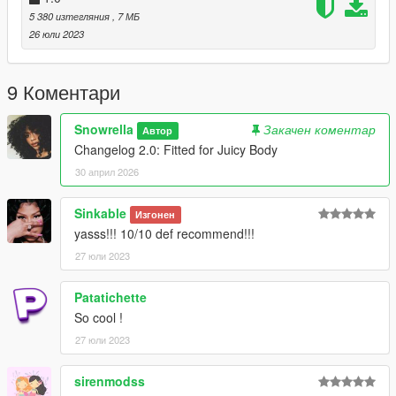
5 380 изтегляния
, 7 МБ
26 юли 2023
9 Коментари
Snowrella
Закачен коментар
Автор
Changelog 2.0: Fitted for Juicy Body
30 април 2026
Sinkable
Изгонен
yasss!!! 10/10 def recommend!!!
27 юли 2023
Patatichette
So cool !
27 юли 2023
sirenmodss