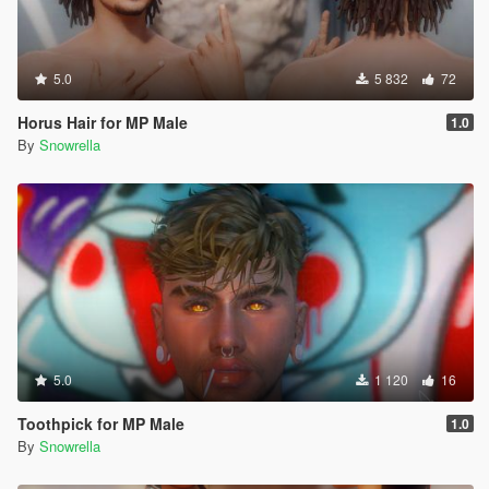
5.0
5 832
72
Horus Hair for MP Male
1.0
By
Snowrella
5.0
1 120
16
Toothpick for MP Male
1.0
By
Snowrella