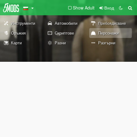
Show Adult
Вход
Инструменти
Автомобили
Пребоядисване
Оръжия
Скриптове
Персонажи
Карти
Разни
Разгърни