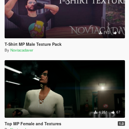
713
9
T-Shirt MP Male Texture Pack
By
Noviacadaver
4 251
67
Top MP Female and Textures
1.0