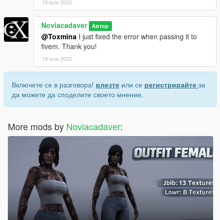
19 юли 2022
Noviacadaver
Автор
@Toxmina
I just fixed the error when passing it to
fivem. Thank you!
19 юли 2022
Включете се в разговора!
влезте
или се
регистрирайте
за
да можете да споделите своето мнение.
More mods by
Noviacadaver
: