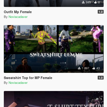
983
8
Outfit Mp Female
1.0
By
Noviacadaver
1 897
43
Sweatshirt Top for MP Female
1.0
By
Noviacadaver