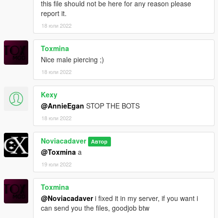
this file should not be here for any reason please
report it.
18 юли 2022
Toxmina
Nice male piercing ;)
18 юли 2022
Kexy
@AnnieEgan
STOP THE BOTS
18 юли 2022
Noviacadaver
Автор
@Toxmina
a
19 юли 2022
Toxmina
@Noviacadaver
i fixed it in my server, if you want i
can send you the files, goodjob btw