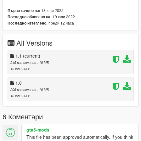
18 юли 2022
Първо качено на:
19 юли 2022
Последно обновено на:
преди 12 часа
Последно изтеглено:
All Versions
1.1
(current)
945 изтегляния
, 10 МБ
19 юли 2022
1.0
205 изтегляния
, 10 МБ
18 юли 2022
6 Коментари
gta5-mods
This file has been approved automatically. If you think