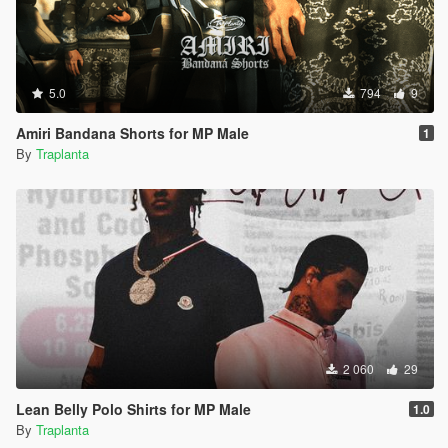
5.0
794
9
Amiri Bandana Shorts for MP Male
1
By
Traplanta
2 060
29
Lean Belly Polo Shirts for MP Male
1.0
By
Traplanta