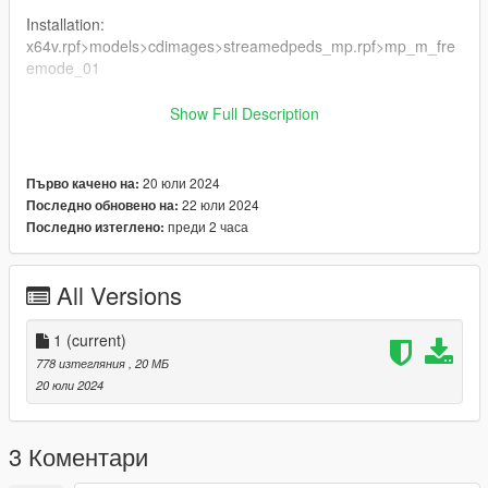
Installation:
x64v.rpf>models>cdimages>streamedpeds_mp.rpf>mp_m_fre
emode_01
Public showcase: https://discord.gg/mepm7TrCkF
Show Full Description
Instagram: @traplantamods
20 юли 2024
Първо качено на:
22 юли 2024
Последно обновено на:
преди 2 часа
Последно изтеглено:
All Versions
1
(current)
778 изтегляния
, 20 МБ
20 юли 2024
3 Коментари