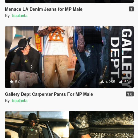
Menace LA Denim Jeans for MP Male
1
By
Traplanta
5.0
4 255
63
Gallery Dept Carpenter Pants For MP Male
1.0
By
Traplanta