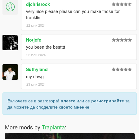
djchrisrock
very nice please please can you make those for
franklin
22 юли 2024
Notjefe
you been the bestttt
22 юли 2024
Suthyland
my dawg
23 юли 2024
Включете се в разговора!
влезте
или се
регистрирайте
за
да можете да споделите своето мнение.
More mods by
Traplanta
: