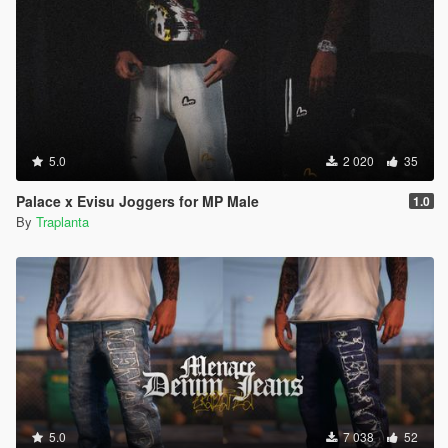
5.0
2 020
35
Palace x Evisu Joggers for MP Male
1.0
By
Traplanta
5.0
7 038
52