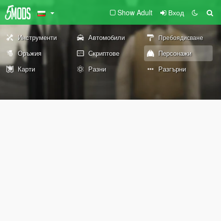
Show Adult
Вход
Инструменти
Автомобили
Пребоядисване
Оръжия
Скриптове
Персонажи
Карти
Разни
Разгърни