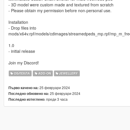
- 3D model were custom made and textured from scratch
- Please obtain my permission before non-personal use.
Installation
- Drop files into
mods/x64v.rpf/models/cdimages/streamedpeds_mp.rpf/mp_m_fr
1.0
- initial release
Join my Discord!
ОБЛЕКЛА
ADD-ON
JEWELLERY
25 февруари 2024
Първо качено на:
25 февруари 2024
Последно обновено на:
преди 3 часа
Последно изтеглено: