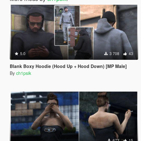
5.0
3 708
43
Blank Boxy Hoodie (Hood Up + Hood Down) [MP Male]
By
ch1psik
673
15