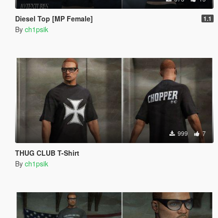
Diesel Top [MP Female]
1.1
By
ch1psik
999
7
THUG CLUB T-Shirt
By
ch1psik