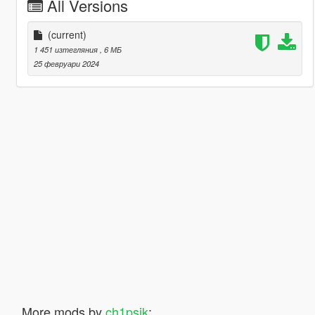
All Versions
(current)
1 451 изтегляния
, 6 МБ
25 февруари 2024
More mods by
ch1psik
: