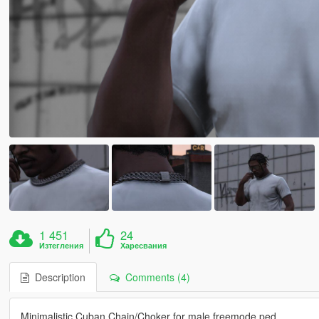
1 451
24
Изтегления
Харесвания
Description
Comments (4)
Minimalistic Cuban Chain/Choker for male freemode ped