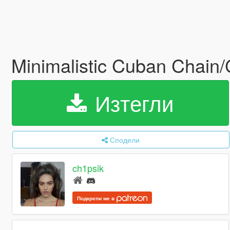
Minimalistic Cuban Chain
Изтегли
Сподели
ch1psik
Подкрепи ме в