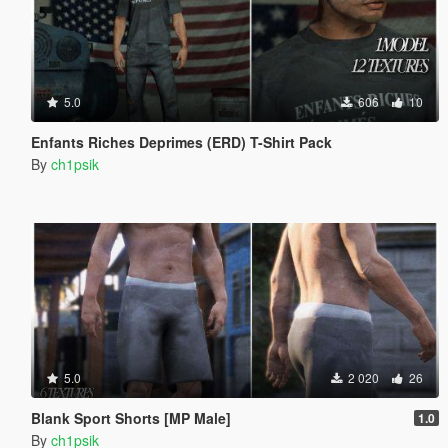
5.0
606
10
Enfants Riches Deprimes (ERD) T-Shirt Pack
By
ch1psik
5.0
2 020
26
Blank Sport Shorts [MP Male]
1.0
By
ch1psik