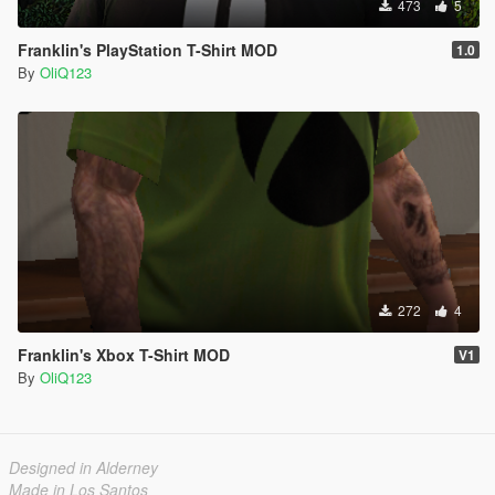
473
5
Franklin's PlayStation T-Shirt MOD
1.0
By
OliQ123
272
4
Franklin's Xbox T-Shirt MOD
V1
By
OliQ123
Designed in Alderney
Made in Los Santos