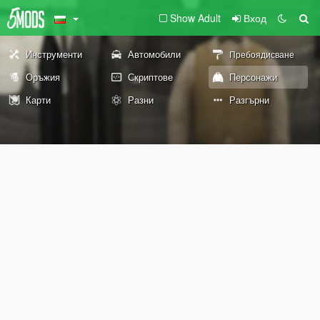
Show Adult
Вход
Инструменти
Автомобили
Пребоядисване
Оръжия
Скриптове
Персонажи
Карти
Разни
Разгърни