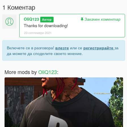
1 Коментар
OliQ123
Закачен коментар
Автор
Thanks for downloading!
23 септември 2021
Включете се в разговора!
влезте
или се
регистрирайте
за
да можете да споделите своето мнение.
More mods by
OliQ123
: