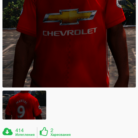
414
2
Изтегления
Харесвания