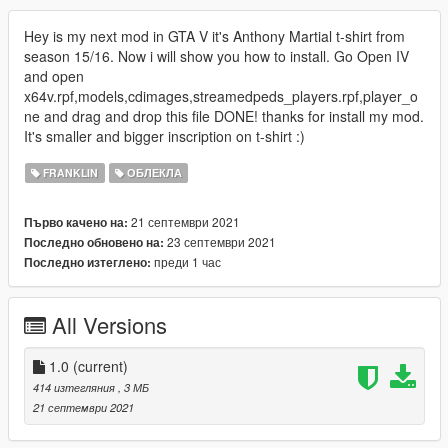
Hey is my next mod in GTA V it's Anthony Martial t-shirt from
season 15/16. Now i will show you how to install. Go Open IV
and open
x64v.rpf,models,cdimages,streamedpeds_players.rpf,player_o
ne and drag and drop this file DONE! thanks for install my mod.
It's smaller and bigger inscription on t-shirt :)
FRANKLIN
ОБЛЕКЛА
21 септември 2021
Първо качено на:
23 септември 2021
Последно обновено на:
преди 1 час
Последно изтеглено:
All Versions
1.0
(current)
414 изтегляния
, 3 МБ
21 септември 2021