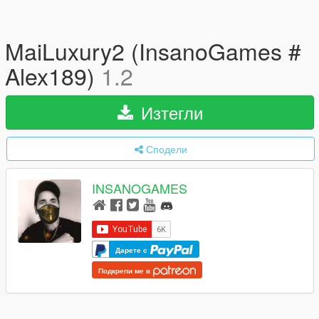
MaiLuxury2 (InsanoGames #
Alex189)
1.2
Изтегли
Сподели
INSANOGAMES
Дарете с
Подкрепи ме в