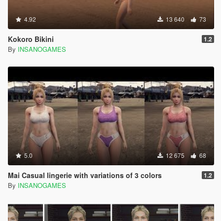
4.92
13 640
73
Kokoro Bikini
1.2
By
INSANOGAMES
5.0
12 675
68
Mai Casual lingerie with variations of 3 colors
1.2
By
INSANOGAMES