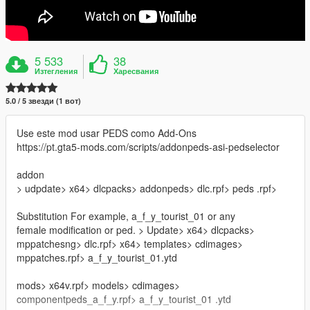
5 533
38
Изтегления
Харесвания
5.0 / 5 звезди (1 вот)
Use este mod usar PEDS como Add-Ons
https://pt.gta5-mods.com/scripts/addonpeds-asi-pedselector
addon
> udpdate> x64> dlcpacks> addonpeds> dlc.rpf> peds .rpf>
Substitution For example, a_f_y_tourist_01 or any
female modification or ped. > Update> x64> dlcpacks>
mppatchesng> dlc.rpf> x64> templates> cdimages>
mppatches.rpf> a_f_y_tourist_01.ytd
mods> x64v.rpf> models> cdimages>
componentpeds_a_f_y.rpf> a_f_y_tourist_01 .ytd