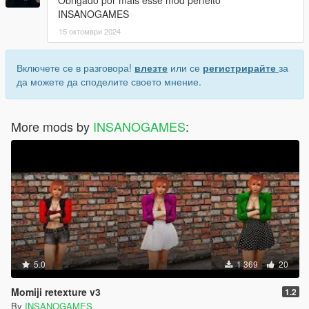
Obrigado por mais esse mod perfeito
INSANOGAMES
15 октомври 2024
Включете се в разговора!
влезте
или се
регистрирайте
за
да можете да споделите своето мнение.
More mods by
INSANOGAMES
:
5.0
1 369
20
Momiji retexture v3
1.2
By
INSANOGAMES