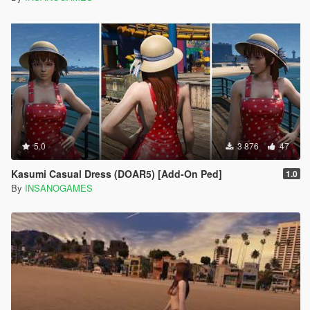
5.0
3 876
47
Kasumi Casual Dress (DOAR5) [Add-On Ped]
1.0
By
INSANOGAMES