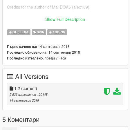
Credits for the author of Mai DOA5 (alex189)
Credits of the author responsible for the hair (Stealthic)
Show Full Description
subscribe to the channel on youtube
ОБЛЕКЛА
SKIN
ADD-ON
14 септември 2018
Първо качено на:
14 септември 2018
Последно обновено на:
преди 7 часа
Последно изтеглено:
All Versions
1.2
(current)
5 533 изтегляния
, 20 МБ
14 септември 2018
5 Коментари