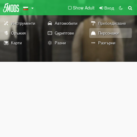
Show Adult
Вход
Инструменти
Автомобили
Пребоядисване
Оръжия
Скриптове
Персонажи
Карти
Разни
Разгърни