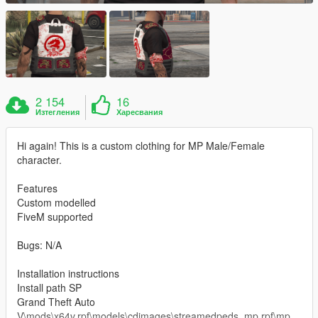
2 154
16
Изтегления
Харесвания
Hi again! This is a custom clothing for MP Male/Female
character.
Features
Custom modelled
FiveM supported
Bugs: N/A
Installation instructions
Install path SP
Grand Theft Auto
V\mods\x64v.rpf\models\cdimages\streamedpeds_mp.rpf\mp_