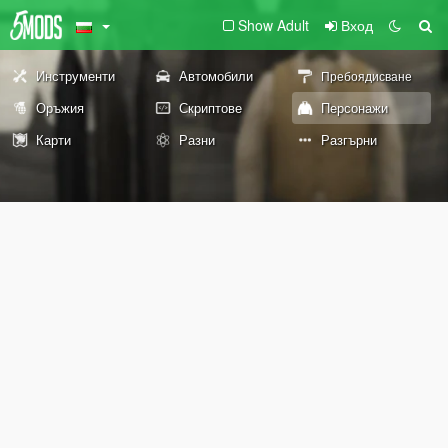
Show Adult
Вход
Инструменти
Автомобили
Пребоядисване
Оръжия
Скриптове
Персонажи
Карти
Разни
Разгърни