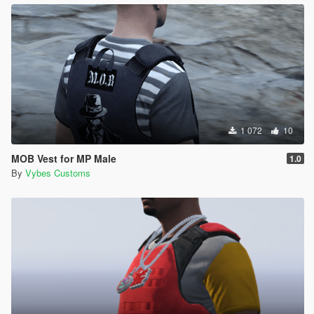
1 072
10
MOB Vest for MP Male
1.0
By
Vybes Customs