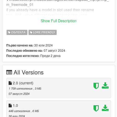
m_freemode_01
if you already have a model in slot used then rename
task_002_u to a different number not being used.
Show Full Description
FiveM Installation
Rename files to desired names, and place in FiveM stream
ОБЛЕКЛА
LORE FRIENDLY
folder.
30 юли 2024
Първо качено на:
Discord link: https://discord.gg/yDaG6aGAmz
07 август 2024
Последно обновено на:
Преди 2 дена
Последно изтеглено:
All Versions
2.0
(current)
1 709 изтегляния
, 3 МБ
07 август 2024
1.0
446 изтегляния
, 6 МБ
30 юли 2024