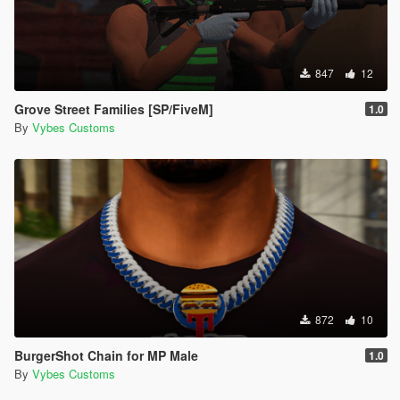
847
12
Grove Street Families [SP/FiveM]
1.0
By
Vybes Customs
872
10
BurgerShot Chain for MP Male
1.0
By
Vybes Customs