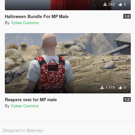
543
6
Halloween Bundle For MP Male
1.0
By
Vybes Customs
1 119
9
Reapers vest for MP male
1.0
By
Vybes Customs
Designed in Alderney