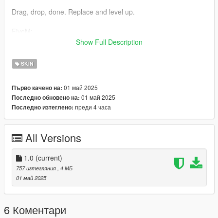
Drag, drop, done. Replace and level up.
FiveM:
Show Full Description
Toss it in your resource stream folder.
SKIN
Swaps Out Skin ID 31 💎
01 май 2025
Първо качено на:
This skin is YOUR canvas. Edit it, flip it, own it.
01 май 2025
Последно обновено на:
преди 4 часа
Последно изтеглено:
⠀⠀ ⠀⠀ ⠀⠀ ⠀⠀ ⠀⠀ ⠀⠀JOIN MY DISCORD TO FOR MORE
https://discord.gg/FA9vMZBSAJ
THANKSSS
All Versions
OH AND FEEL FREE TO EDIT WHATEVER YOU WANT⠀
1.0
(current)
757 изтегляния
, 4 МБ
01 май 2025
6 Коментари