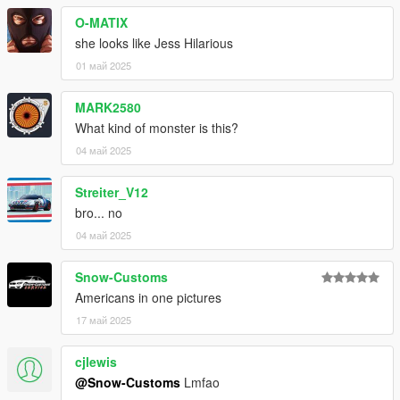
O-MATIX
she looks like Jess Hilarious
01 май 2025
MARK2580
What kind of monster is this?
04 май 2025
Streiter_V12
bro... no
04 май 2025
Snow-Customs
Americans in one pictures
17 май 2025
cjlewis
@Snow-Customs
Lmfao