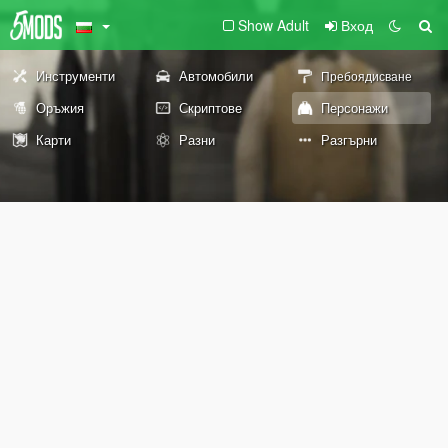
Show Adult
Вход
Инструменти
Автомобили
Пребоядисване
Оръжия
Скриптове
Персонажи
Карти
Разни
Разгърни