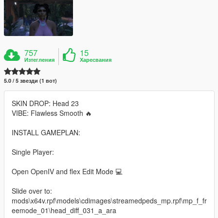
757
15
Изтегления
Харесвания
5.0 / 5 звезди (1 вот)
SKIN DROP: Head 23
VIBE: Flawless Smooth 🔥
INSTALL GAMEPLAN:
Single Player:
Open OpenIV and flex Edit Mode 💻
Slide over to:
mods\x64v.rpf\models\cdimages\streamedpeds_mp.rpf\mp_f_fr
eemode_01\head_diff_031_a_ara