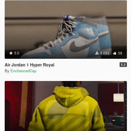
5.0
8 693
58
Air Jordan 1 Hyper Royal
1.1
By
EnchancedCap