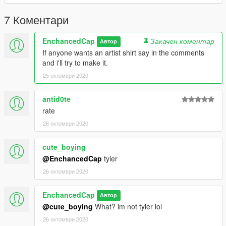
7 Коментари
EnchancedCap
Закачен коментар
Автор
If anyone wants an artist shirt say in the comments
and i'll try to make it.
25 октомври 2020
antid0te
rate
26 октомври 2020
cute_boying
@EnchancedCap
tyler
26 октомври 2020
EnchancedCap
Автор
@cute_boying
What? im not tyler lol
26 октомври 2020