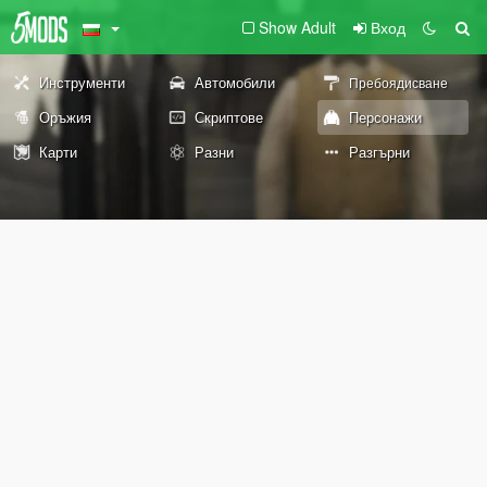
Show Adult
Вход
Инструменти
Автомобили
Пребоядисване
Оръжия
Скриптове
Персонажи
Карти
Разни
Разгърни