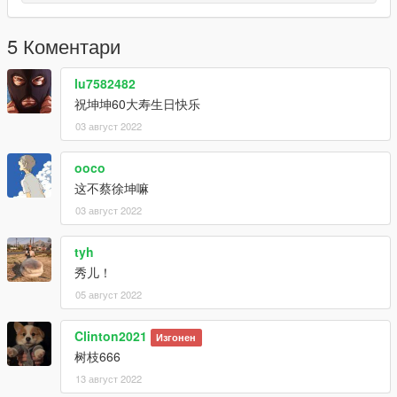
5 Коментари
lu7582482
祝坤坤60大寿生日快乐
03 август 2022
ooco
这不蔡徐坤嘛
03 август 2022
tyh
秀儿！
05 август 2022
Clinton2021
Изгонен
树枝666
13 август 2022