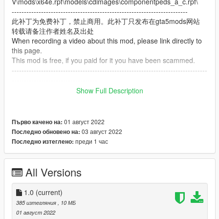
V\mods\x64e.rpf\models\cdimages\componentpeds_a_c.rpf\
------------------------------------------------------------------------
此补丁为免费补丁，禁止商用。此补丁只发布在gta5mods网站
转载请备注作者姓名及出处
When recording a video about this mod, please link directly to
this page.
This mod is free, if you paid for it you have been scammed.
--------------------------------------------------------------------------------
-----------------------------------
Show Full Description
have fun！
01 август 2022
Първо качено на:
03 август 2022
Последно обновено на:
преди 1 час
Последно изтеглено:
All Versions
1.0
(current)
385 изтегляния
, 10 МБ
01 август 2022