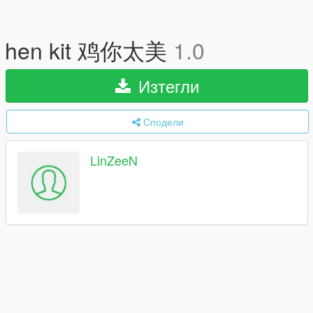
hen kit 鸡你太美
1.0
Изтегли
Сподели
LinZeeN