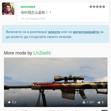
aotomes
你叫我怎么荔枝！！
15 септември 2022
Включете се в разговора!
влезте
или се
регистрирайте
за
да можете да споделите своето мнение.
More mods by
LinZeeN
:
5.0
1 547
8