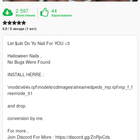
2 597
44
Изтегления
Харесвания
5.0 / 5 звезди (1 вот)
Let $uki Do Yo Nail For YOU <3
Halloween Nails ,
No Bugs Were Found
INSTALL HERRE :
\mods\x64v.rpf\models\cdimages\streamedpeds_mp.rpf\mp_f_f
reemode_01
and drop.
conversion by me.
For more ,
Join Discord For More : https://discord.gg/ZnRjvCds