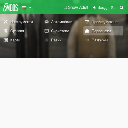
Show Adult
Вход
Инструменти
Автомобили
Пребоядисване
Оръжия
Скриптове
Персонажи
Карти
Разни
Разгърни