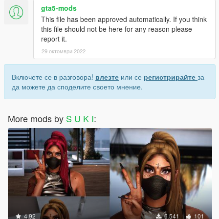
gta5-mods
This file has been approved automatically. If you think
this file should not be here for any reason please
report it.
29 октомври 2022
Включете се в разговора!
влезте
или се
регистрирайте
за
да можете да споделите своето мнение.
More mods by
S U K I
:
4.92
6 541
101