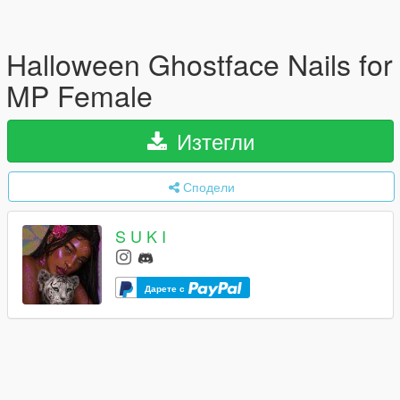
Halloween Ghostface Nails for
MP Female
Изтегли
Сподели
S U K I
Дарете с