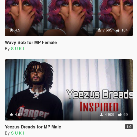
4.5
7 695
104
Wavy Bob for MP Female
By
S U K I
4.67
4 909
69
Yeezus Dreads for MP Male
1.0
By
S U K I