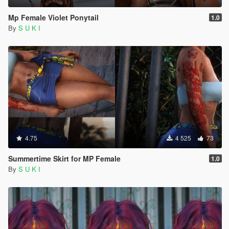
Mp Female Violet Ponytail
1.0
By
S U K I
4.75
4 525
73
Summertime Skirt for MP Female
1.0
By
S U K I