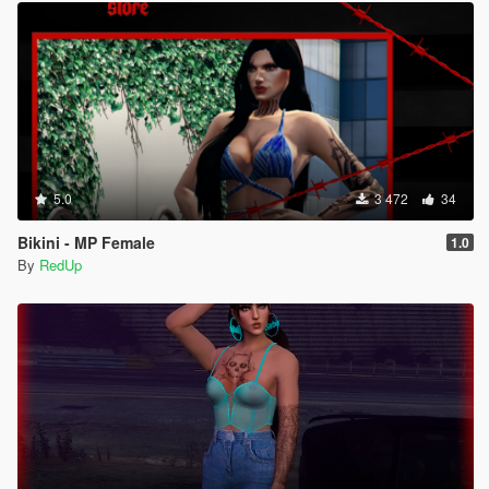
5.0
3 472
34
Bikini - MP Female
1.0
By
RedUp