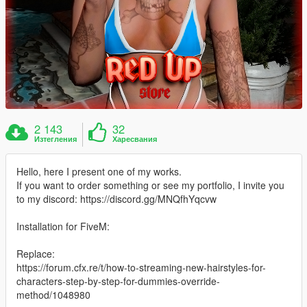
2 143
32
Изтегления
Харесвания
Hello, here I present one of my works.
If you want to order something or see my portfolio, I invite you
to my discord: https://discord.gg/MNQfhYqcvw
Installation for FiveM:
Replace:
https://forum.cfx.re/t/how-to-streaming-new-hairstyles-for-
characters-step-by-step-for-dummies-override-
method/1048980