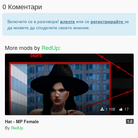
0 Коментари
Включете се в разговора!
влезте
или се
регистрирайте
за
да можете да споделите своето мнение.
More mods by
RedUp
:
1 108
17
Hat - MP Female
1.0
By
RedUp