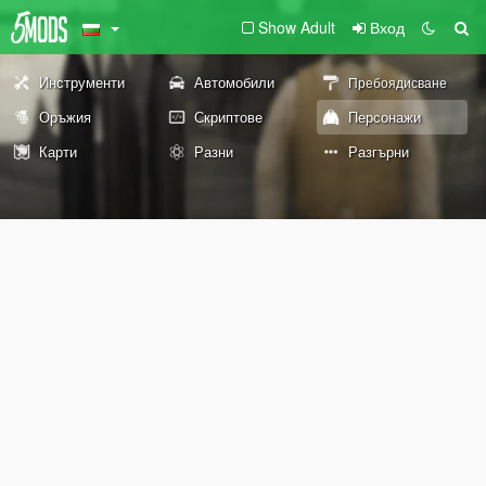
Show Adult
Вход
Инструменти
Автомобили
Пребоядисване
Оръжия
Скриптове
Персонажи
Карти
Разни
Разгърни