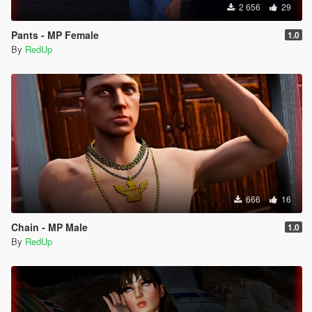
2 656
29
Pants - MP Female
1.0
By
RedUp
666
16
Chain - MP Male
1.0
By
RedUp