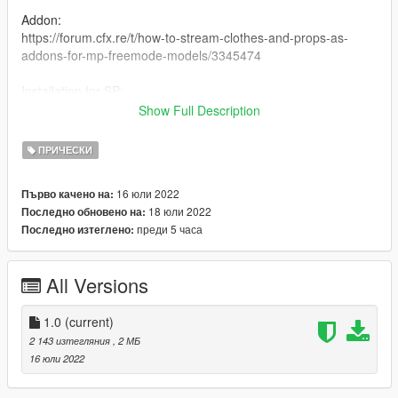
Addon:
https://forum.cfx.re/t/how-to-stream-clothes-and-props-as-
addons-for-mp-freemode-models/3345474
Installation for SP:
I have never installed mods for SP so my recommendation is
Show Full Description
following this Add-On Mod tutorial:
https://www.gta5-mods.com/misc/mpclothes-addon-clothing-
ПРИЧЕСКИ
slots
16 юли 2022
Първо качено на:
Conversion TS4
18 юли 2022
Последно обновено на:
преди 5 часа
Последно изтеглено:
All Versions
1.0
(current)
2 143 изтегляния
, 2 МБ
16 юли 2022