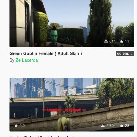
611
11
Green Goblin Female ( Adult Skin )
ggfemale01
By
Ze Lacerda
5.0
2 704
28