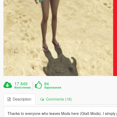
17 849
84
Изтегления
Харесвания
Description
Comments (18)
Thanks to everyone who leaves Mods here (Gta5 Mods). I simply p