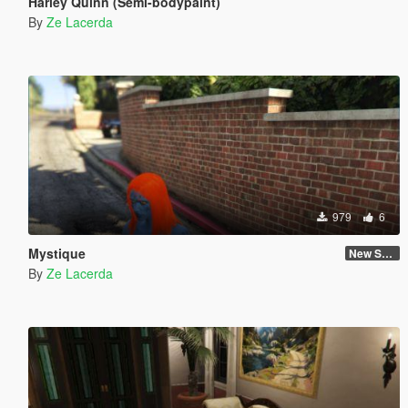
Harley Quinn (Semi-bodypaint)
By
Ze Lacerda
979
6
Mystique
New Skin
By
Ze Lacerda