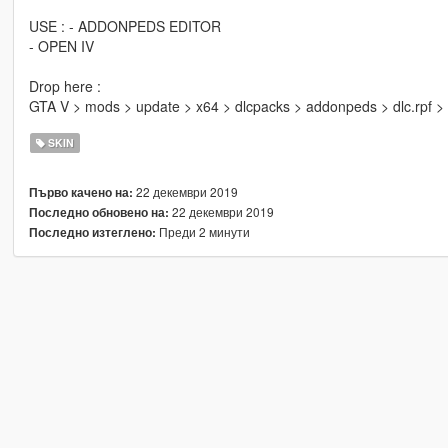
USE : - ADDONPEDS EDITOR
- OPEN IV
Drop here :
GTA V > mods > update > x64 > dlcpacks > addonpeds > dlc.rpf > 
SKIN
22 декември 2019
Първо качено на:
22 декември 2019
Последно обновено на:
Преди 2 минути
Последно изтеглено: