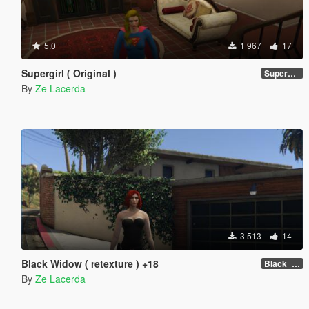
5.0
1 967
17
Supergirl ( Original )
Supergirl Original suit
By
Ze Lacerda
3 513
14
Black Widow ( retexture ) +18
Black_Widow ( Retexture ) Attention +18
By
Ze Lacerda