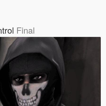
ntrol
Final