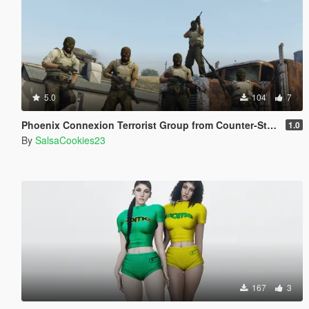
5.0
104
7
Phoenix Connexion Terrorist Group from Counter-Strike: Global Offensive (Shattered Web + Broken Fang skins included)
1.0
By
SalsaCookies23
167
3