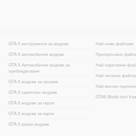
GTA 5 инструменти за модове
Най-нови файлове
GTA 5 автомобилни модове
Препоръчани файл
GTA 5 Автомобилни модове за
Най-харесвани фай
пребоядисване
Най-теглени файло
GTA 5 модове за оръжия
Най-високо оценен
GTA 5 скриптинг модове
GTA5-Mods.com Кл
GTA 5 модове за героя
GTA 5 модове за карти
GTA 5 разни модове