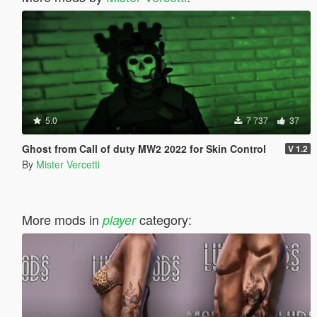
5.0
7 737
37
Ghost from Call of duty MW2 2022 for Skin Control
V 1.2
By
Mister Vercetti
More mods in
category:
player