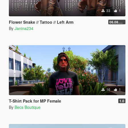
33
1
Flower Snake // Tattoo // Left Arm
06.08.2026
By
Janina234
16
1
T-Shirt Pack for MP Female
1.0
By
Becs Boutique