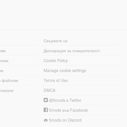
Свържете се
ове
Декларация за поверителност
лове
Cookie Policy
ве
Manage cookie settings
и файлове
Terms of Use
асиране
DMCA
@5mods в Twitter
5mods във Facebook
5mods on Discord