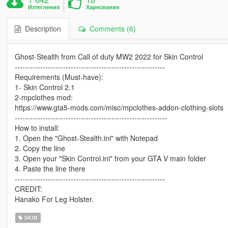
Изтегления
Харесвания
Description
Comments (6)
Ghost-Stealth from Call of duty MW2 2022 for Skin Control
-----------------------------------------------------------
Requirements (Must-have):
1- Skin Control 2.1
2-mpclothes mod:
https://www.gta5-mods.com/misc/mpclothes-addon-clothing-slots
------------------------------------------------------------
How to install:
1. Open the "Ghost-Stealth.ini" with Notepad
2. Copy the line
3. Open your "Skin Control.ini" from your GTA V main folder
4. Paste the line there
-----------------------------------------------------------
CREDIT:
Hanako For Leg Holster.
SKIN