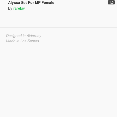
Alyssa Set For MP Female
1.0
By
rareluv
Designed in Alderney
Made in Los Santos