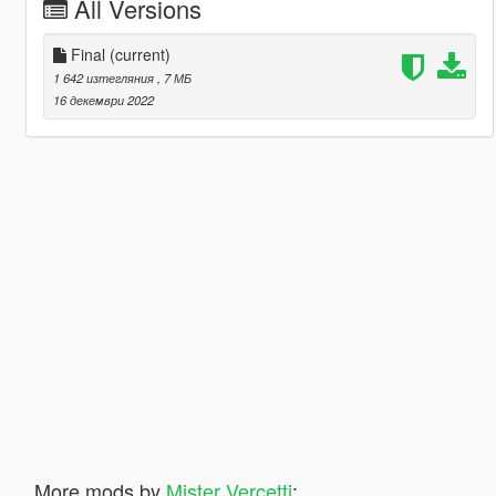
All Versions
Final
(current)
1 642 изтегляния
, 7 МБ
16 декември 2022
More mods by
Mister Vercetti
: