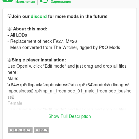
Изтегления
Харесвания
🐷
Join our
discord
for more mods in the future!
🐷
About this mod:
- All LODs
- Replacement of neck F#27, M#26
- Mesh converted from The Witcher, rigged by P&Q Mods
🐷
Single player installation:
Use OpenIV, click "Edit mode" and just drag and drop all files
here:
Male:
\x64w.rpf\dlcpacks\mpbusiness2\dlc.rpf\x64\models\cdimages\
mpbusiness2.rpf\mp_m_freemode_01_male_freemode_busine
ss2
Female:
Use OpenIV, click "Edit mode" and just drag and drop all files
here:
Show Full Description
\update\x64\dlcpacks\mpheist\dlc.rpf\x64\models\cdimages\mp
heist_streamedpeds.rpf\mp_f_freemode_01_female_heist
ОБЛЕКЛА
SKIN