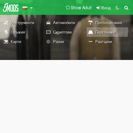
Show Adult
Вход
Инструменти
Автомобили
Пребоядисване
Оръжия
Скриптове
Персонажи
Карти
Разни
Разгърни