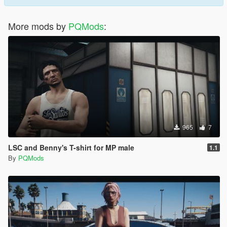
More mods by
PQMods
:
965
7
LSC and Benny's T-shirt for MP male
1.1
By
PQMods