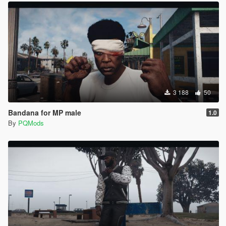
3 188
50
Bandana for MP male
1.0
By
PQMods