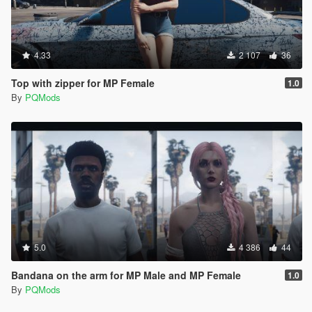
4.33
2 107
36
Top with zipper for MP Female
1.0
By
PQMods
5.0
4 386
44
Bandana on the arm for MP Male and MP Female
1.0
By
PQMods