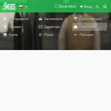
Show Adult
Вход
Инструменти
Автомобили
Пребоядисване
Оръжия
Скриптове
Персонажи
Карти
Разни
Разгърни