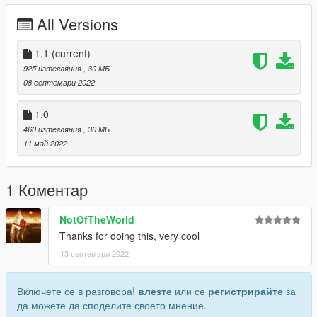
All Versions
1.1
(current)
925 изтегляния
, 30 МБ
08 септември 2022
1.0
460 изтегляния
, 30 МБ
11 май 2022
1 Коментар
NotOfTheWorld
Thanks for doing this, very cool
13 септември 2022
Включете се в разговора!
влезте
или се
регистрирайте
за
да можете да споделите своето мнение.