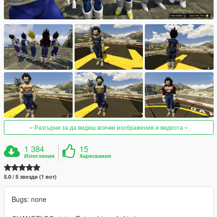
Разгърни за да видиш всички изображения и видеота
1 384
15
Изтегления
Харесвания
5.0 / 5 звезди (1 вот)
Bugs: none