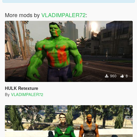
More mods by
VLADIMPALER72
:
960
8
HULK Retexture
By
VLADIMPALER72