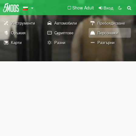
Show Adult
Вход
Инструменти
Автомобили
Пребоядисване
Оръжия
Скриптове
Персонажи
Карти
Разни
Разгърни