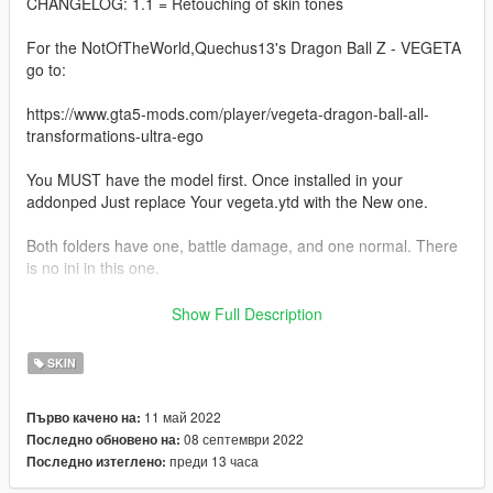
CHANGELOG: 1.1 = Retouching of skin tones
For the NotOfTheWorld,Quechus13's Dragon Ball Z - VEGETA
go to:
https://www.gta5-mods.com/player/vegeta-dragon-ball-all-
transformations-ultra-ego
You MUST have the model first. Once installed in your
addonped Just replace Your vegeta.ytd with the New one.
Both folders have one, battle damage, and one normal. There
is no ini in this one.
Skin art: icu2 PRODUCTIONS
Show Full Description
DO NOT REUSE ARTWORK.
SKIN
11 май 2022
Първо качено на:
08 септември 2022
Последно обновено на:
преди 13 часа
Последно изтеглено: