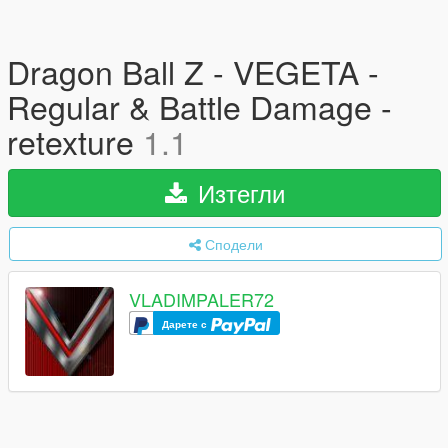
Dragon Ball Z - VEGETA -
Regular & Battle Damage -
retexture
1.1
Изтегли
Сподели
VLADIMPALER72
Дарете с