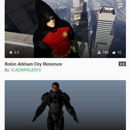
5.0
788
10
Robin Arkham City Retexture
2.0
By
VLADIMPALER72