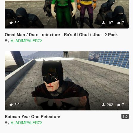
5.0
197
7
Omni Man / Drax - retexture - Ra's Al Ghul / Ubu - 2 Pack
By
VLADIMPALER72
5.0
262
7
Batman Year One Retexture
1.0
By
VLADIMPALER72