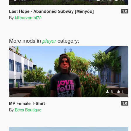
Last Hope - Abandoned Subway [Menyoo]
1.0
By
killeurzombi72
More mods in
category:
player
6
1
MP Female T-Shirt
1.0
By
Becs Boutique