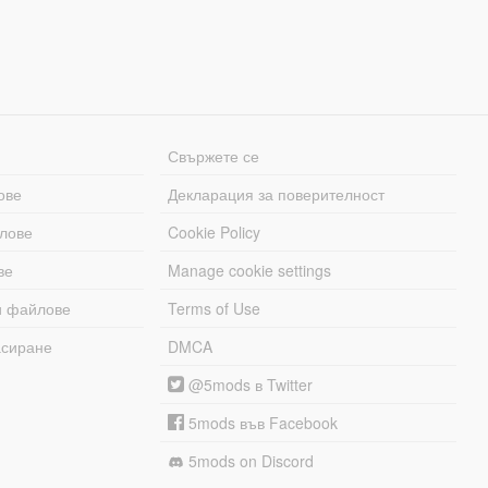
Свържете се
ове
Декларация за поверителност
лове
Cookie Policy
ве
Manage cookie settings
и файлове
Terms of Use
асиране
DMCA
@5mods в Twitter
5mods във Facebook
5mods on Discord