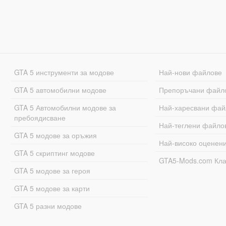
GTA 5 инструменти за модове
Най-нови файлове
GTA 5 автомобилни модове
Препоръчани файл
GTA 5 Автомобилни модове за
Най-харесвани фай
пребоядисване
Най-теглени файло
GTA 5 модове за оръжия
Най-високо оценен
GTA 5 скриптинг модове
GTA5-Mods.com Кл
GTA 5 модове за героя
GTA 5 модове за карти
GTA 5 разни модове