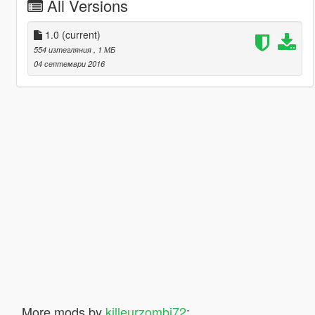
All Versions
1.0
(current)
554 изтегляния
, 1 МБ
04 септември 2016
More mods by
killeurzombi72
: