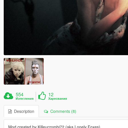
554
12
Изтегления
Харесвания
Description
Comments (8)
Mod created by Killeurzombi72 (aka Lonely Foxes)