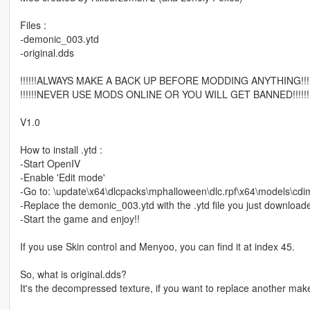
Files :
-demonic_003.ytd
-original.dds
!!!!!!ALWAYS MAKE A BACK UP BEFORE MODDING ANYTHING!!!!
!!!!!!NEVER USE MODS ONLINE OR YOU WILL GET BANNED!!!!!!
V1.0
How to install .ytd :
-Start OpenIV
-Enable 'Edit mode'
-Go to: \update\x64\dlcpacks\mphalloween\dlc.rpf\x64\models\c
-Replace the demonic_003.ytd with the .ytd file you just download
-Start the game and enjoy!!
If you use Skin control and Menyoo, you can find it at index 45.
So, what is original.dds?
It's the decompressed texture, if you want to replace another ma