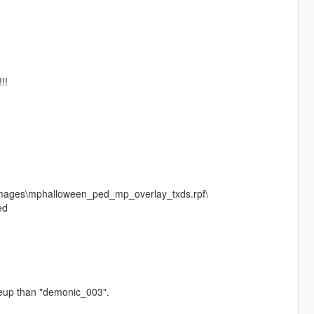
!!
dimages\mphalloween_ped_mp_overlay_txds.rpf\
ed
keup than "demonic_003".