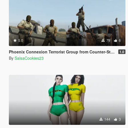
5.0
79
6
Phoenix Connexion Terrorist Group from Counter-Strike: Global Offensive (Shattered Web + Broken Fang skins included)
1.0
By
SalsaCookies23
144
3