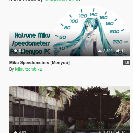
5.0
2 396
14
Miku Speedometers [Menyoo]
1.0
By
killeurzombi72
4.83
2 428
80