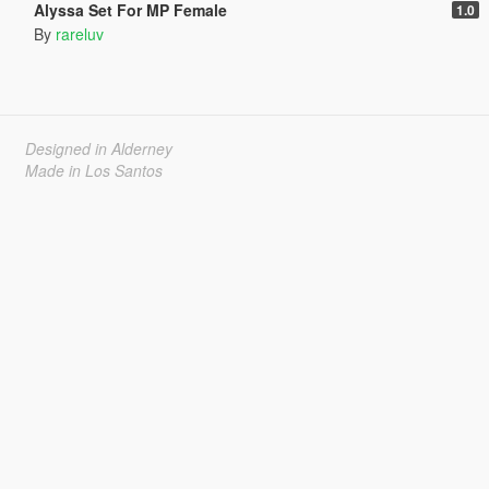
Alyssa Set For MP Female
1.0
By
rareluv
Designed in Alderney
Made in Los Santos