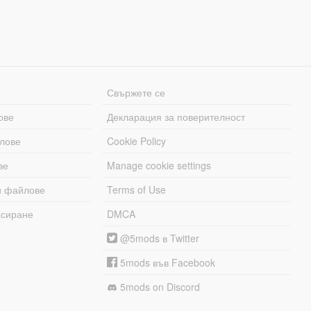
Свържете се
ове
Декларация за поверителност
лове
Cookie Policy
ве
Manage cookie settings
и файлове
Terms of Use
асиране
DMCA
@5mods в Twitter
5mods във Facebook
5mods on Discord