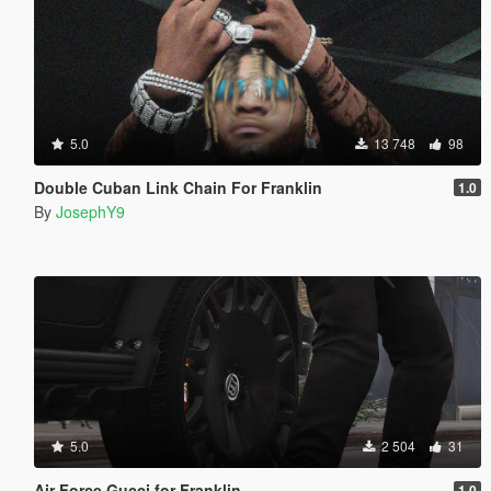
5.0
13 748
98
Double Cuban Link Chain For Franklin
1.0
By
JosephY9
5.0
2 504
31
Air Force Gucci for Franklin
1.0