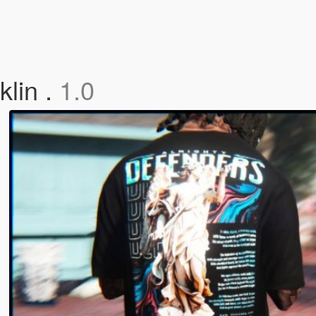
klin .
1.0