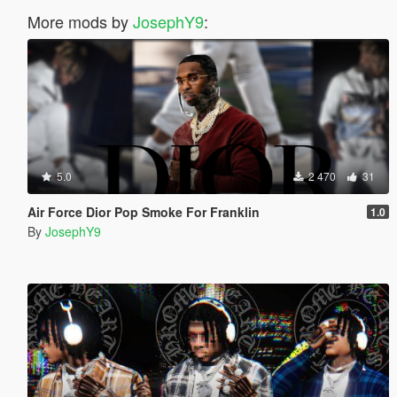
More mods by
JosephY9
:
5.0
2 470
31
Air Force Dior Pop Smoke For Franklin
1.0
By
JosephY9