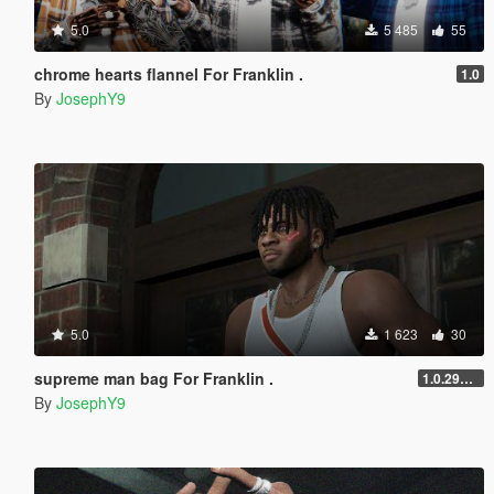
5.0
5 485
55
chrome hearts flannel For Franklin .
1.0
By
JosephY9
5.0
1 623
30
supreme man bag For Franklin .
1.0.2944.0
By
JosephY9