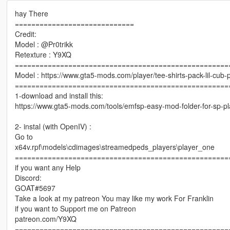
hay There
=============================
Credit:
Model : @Pr0trikk
Retexture : Y9XQ
====================================================
Model : https://www.gta5-mods.com/player/tee-shirts-pack-lil-cub-p
====================================================
1-download and install this:
https://www.gta5-mods.com/tools/emfsp-easy-mod-folder-for-sp-p
2- instal (with OpenIV) :
Go to
x64v.rpf\models\cdimages\streamedpeds_players\player_one
====================================================
if you want any Help
Discord:
GOAT#5697
Take a look at my patreon You may like my work For Franklin
if you want to Support me on Patreon
patreon.com/Y9XQ
====================================================