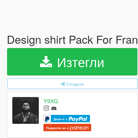
Design shirt Pack For Fran
Изтегли
Сподели
Y9XQ
Дарете с
Подкрепи ме в