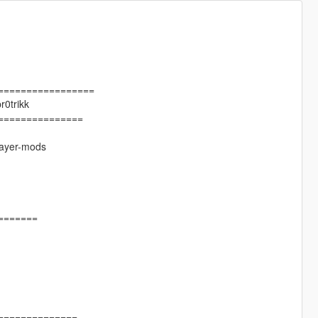
=================
r0trikk
===============
layer-mods
=======
==============