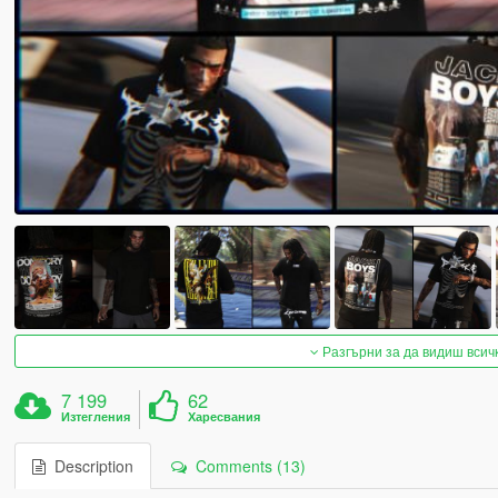
Разгърни за да видиш всич
7 199
62
Изтегления
Харесвания
Description
Comments (13)