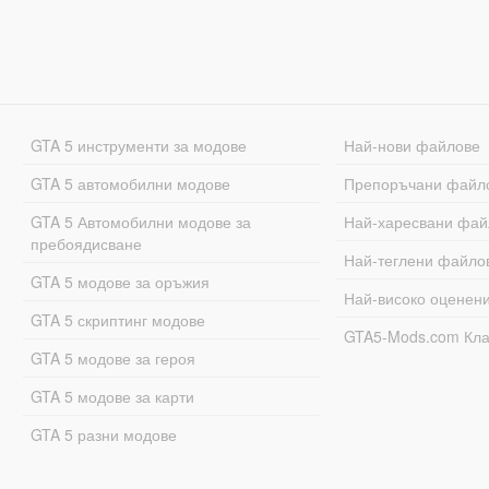
GTA 5 инструменти за модове
Най-нови файлове
GTA 5 автомобилни модове
Препоръчани файл
GTA 5 Автомобилни модове за
Най-харесвани фай
пребоядисване
Най-теглени файло
GTA 5 модове за оръжия
Най-високо оценен
GTA 5 скриптинг модове
GTA5-Mods.com Кл
GTA 5 модове за героя
GTA 5 модове за карти
GTA 5 разни модове