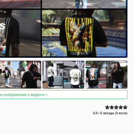
ки изображения и видеота
5.0 / 5 звезди (2 вота)