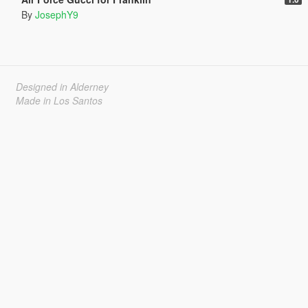
By
JosephY9
Designed in Alderney
Made in Los Santos