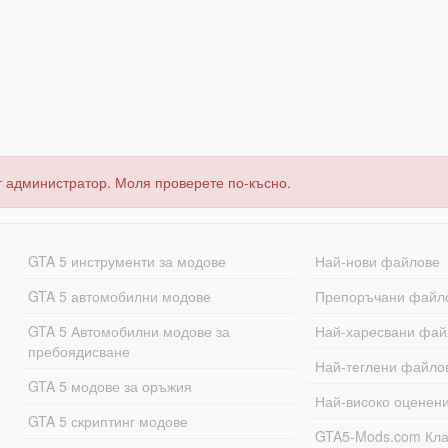
т администратор. Моля проверете по-късно.
GTA 5 инструменти за модове
Най-нови файлове
GTA 5 автомобилни модове
Препоръчани файл
GTA 5 Автомобилни модове за
Най-харесвани фай
пребоядисване
Най-теглени файло
GTA 5 модове за оръжия
Най-високо оценен
GTA 5 скриптинг модове
GTA5-Mods.com Кл