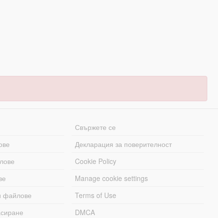
Свържете се
ове
Декларация за поверителност
лове
Cookie Policy
ве
Manage cookie settings
и файлове
Terms of Use
асиране
DMCA