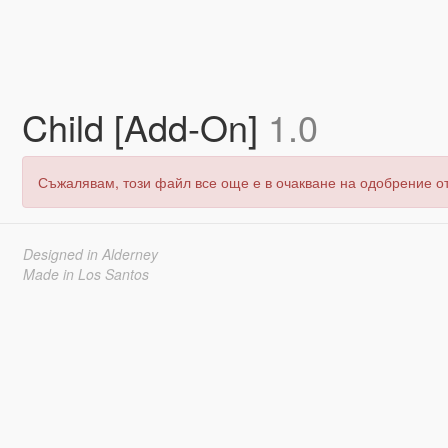
Child [Add-On]
1.0
Съжалявам, този файл все още е в очакване на одобрение о
Designed in Alderney
Made in Los Santos