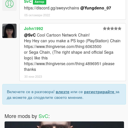
SvC
Автор
https://discord.gg/sweyvchains
@Yungdeno_07
05 октомври 2022
John1992
@SvC
Cool Cartoon Network Chain!
Hey Hey can you make a PS logo (PlayStation) Chain
https://www.thingiverse.com/thing:6063500
or Sega Chain, (The right shape and official Sega
logo) like this
https://www.thingiverse.com/thing:4896951 please
thanks
30 юни 2023
Включете се в разговора!
влезте
или се
регистрирайте
за
да можете да споделите своето мнение.
More mods by
SvC
: