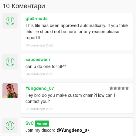
10 Коментари
gta5-mods
This file has been approved automatically. If you think
this file should not be here for any reason please
report it.
04 октомври 2022
sauceswain
can u do one for SP?
04 октомври 2022
Yungdeno_07
Hey bro do you make custom chain?How can I
contact you?
05 октомври 2022
SvC
Автор
Join my discord
@Yungdeno_07