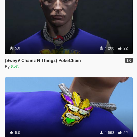
5.0
1 200
22
(SweyV Chainz N Thingz) PokeChain
1.0
By
SvC
5.0
1 593
22