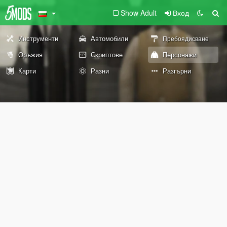
Show Adult
Вход
Инструменти
Автомобили
Пребоядисване
Оръжия
Скриптове
Персонажи
Карти
Разни
Разгърни