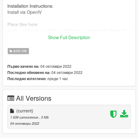
Installation Instructions:
Install via OpenIV
Place files here:
mods > x64v.rpf > models > cdimages > streamedpedsmp.rpf >
mp_m_freemode_01
Show Full Description
Or in your FiveMe resource folder
ADD-ON
04 октомври 2022
Първо качено на:
04 октомври 2022
Последно обновено на:
преди 1 час
Последно изтеглено:
All Versions
(current)
1 639 изтегляния
, 3 МБ
04 октомври 2022