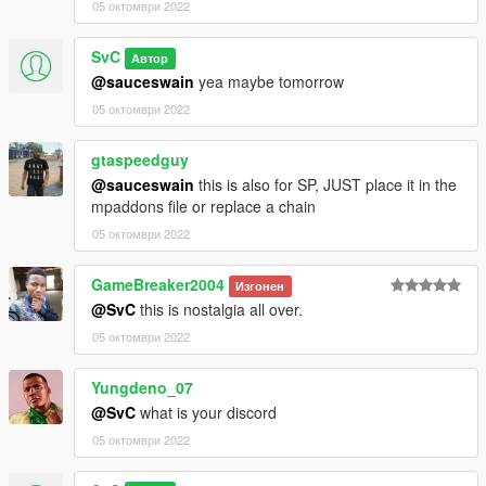
05 октомври 2022
SvC
Автор
@sauceswain
yea maybe tomorrow
05 октомври 2022
gtaspeedguy
@sauceswain
this is also for SP, JUST place it in the
mpaddons file or replace a chain
05 октомври 2022
GameBreaker2004
Изгонен
@SvC
this is nostalgia all over.
05 октомври 2022
Yungdeno_07
@SvC
what is your discord
05 октомври 2022