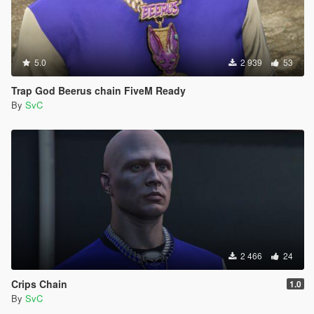
5.0
2 939
53
Trap God Beerus chain FiveM Ready
By
SvC
2 466
24
Crips Chain
1.0
By
SvC