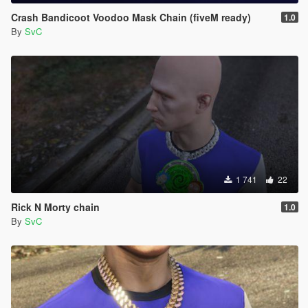
Crash Bandicoot Voodoo Mask Chain (fiveM ready)
1.0
By
SvC
1 741
22
Rick N Morty chain
1.0
By
SvC