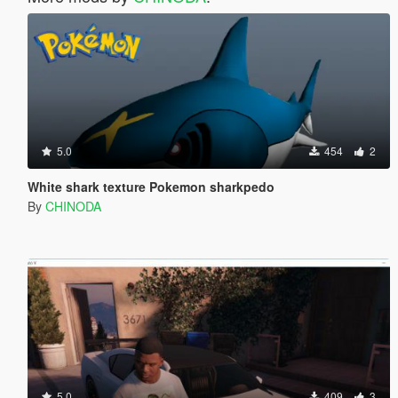
5.0
454
2
White shark texture Pokemon sharkpedo
By
CHINODA
5.0
409
3