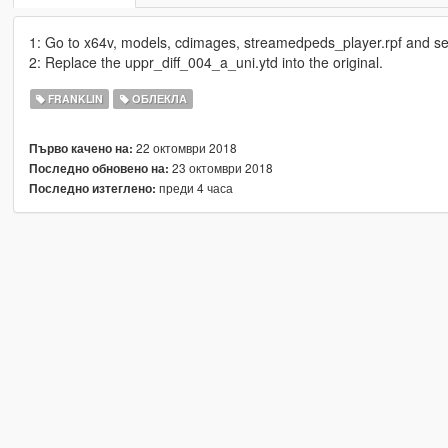
1: Go to x64v, models, cdimages, streamedpeds_player.rpf and sel
2: Replace the uppr_diff_004_a_uni.ytd into the original.
FRANKLIN
ОБЛЕКЛА
22 октомври 2018
Първо качено на:
23 октомври 2018
Последно обновено на:
преди 4 часа
Последно изтеглено: