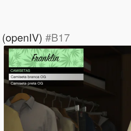
 (openIV)
#B17