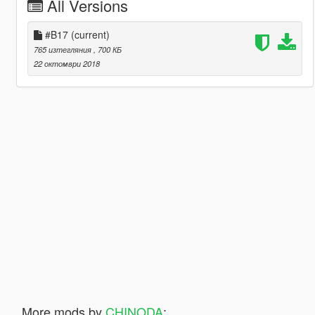
All Versions
#B17
(current)
765 изтегляния
, 700 КБ
22 октомври 2018
More mods by
CHINODA
: