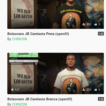
300
3
Bolsonaro JB Camiseta Preta (openIV)
1.0
By
CHINODA
5.0
233
3
Bolsonaro JB Camiseta Branca (openIV)
1.0
By
CHINODA