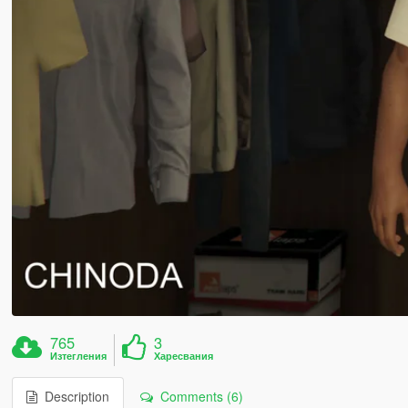
765
3
Изтегления
Харесвания
Description
Comments (6)