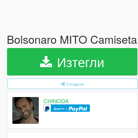
Bolsonaro MITO Camiseta
Изтегли
Сподели
CHINODA
Дарете с