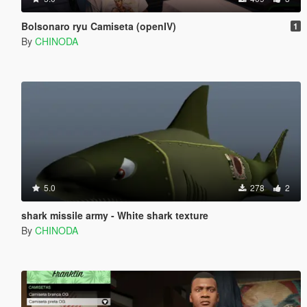
Bolsonaro ryu Camiseta (openIV)
1
By
CHINODA
5.0
278
2
shark missile army - White shark texture
By
CHINODA