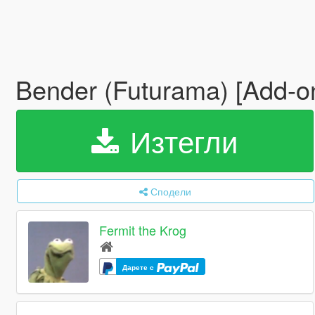
Bender (Futurama) [Add-o
Изтегли
Сподели
Fermit the Krog
Дарете с