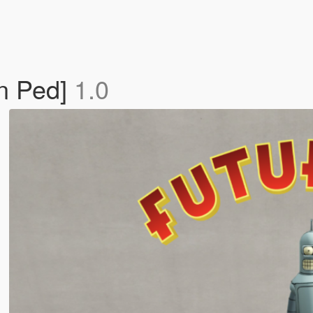
n Ped]
1.0