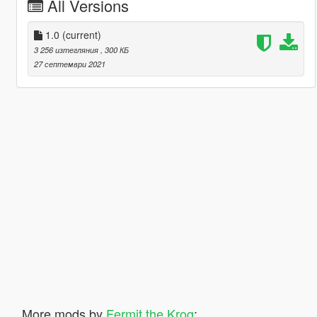
All Versions
1.0
(current)
3 256 изтегляния
, 300 КБ
27 септември 2021
More mods by
Fermit the Krog
: