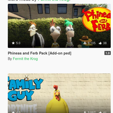
5.0
3 105
38
Phineas and Ferb Pack [Add-on ped]
1.0
By
Fermit the Krog
4.0
3 557
41