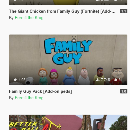
The Giant Chicken from Family Guy (Fortnite) [Add-On Ped]
1.1
By
Fermit the Krog
4.95
7 745
61
Family Guy Pack [Add-on peds]
1.0
By
Fermit the Krog