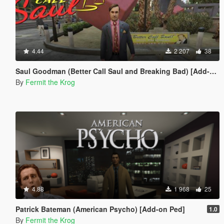
4.44
2 207
38
Saul Goodman (Better Call Saul and Breaking Bad) [Add-on ped]
By
Fermit the Krog
4.88
1 968
25
Patrick Bateman (American Psycho) [Add-on Ped]
1.0
By
Fermit the Krog