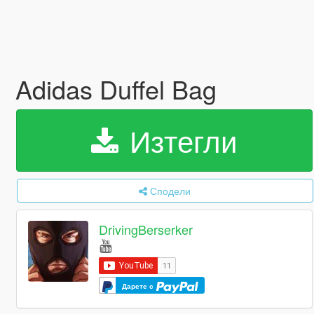
Adidas Duffel Bag
Изтегли
Сподели
DrivingBerserker
Дарете с