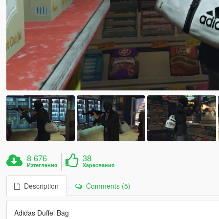
8 676
38
Изтегления
Харесвания
Description
Comments (5)
Adidas Duffel Bag