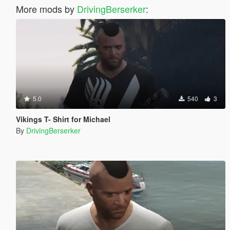
More mods by
DrivingBerserker
:
5.0
540
3
Vikings T- Shirt for Michael
By
DrivingBerserker