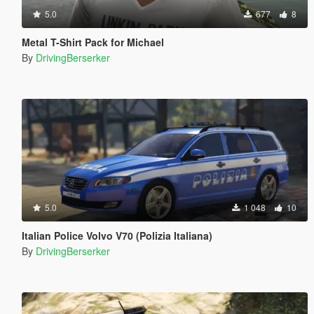
5.0
677
8
Metal T-Shirt Pack for Michael
By
DrivingBerserker
5.0
1 048
10
Italian Police Volvo V70 (Polizia Italiana)
By
DrivingBerserker