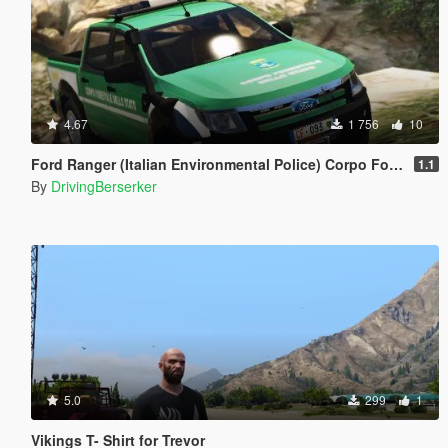
4.67
1 756
10
Ford Ranger (Italian Environmental Police) Corpo Forestale Dello Stato
1.1
By
DrivingBerserker
5.0
299
1
Vikings T- Shirt for Trevor