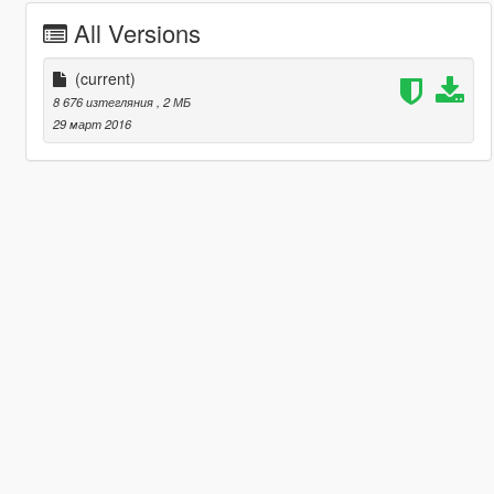
All Versions
(current)
8 676 изтегляния
, 2 МБ
29 март 2016