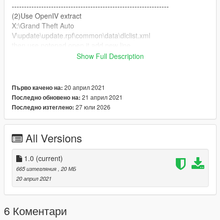
----------------------------------------------------------------
(2)Use OpenIV extract
X:\Grand Theft Auto
V\update\update.rpf\common\data\dlclist.xml
then use notepad open it,add new line.
Show Full Description
dlcpacks:\r1\
Save it and use OpenIV replace it.
20 април 2021
Първо качено на:
21 април 2021
Последно обновено на:
----------------------------------------------------------------
27 юли 2026
Последно изтеглено:
(3) You can use Simple Trainer Spawn it by name.
r1
All Versions
1.0
(current)
665 изтегляния
, 20 МБ
20 април 2021
6 Коментари