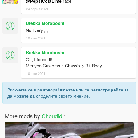
@PepsiColaLime
race
24 април 2021
Brekka Moroboshi
No livery ;-;
10 юни 2021
Brekka Moroboshi
Oh, I found it!
Menyoo Customs > Chassis > R1 Body
10 юни 2021
Включете се в разговора!
влезте
или се
регистрирайте
за
да можете да споделите своето мнение.
More mods by
Choudidi
: