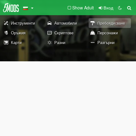
Show Adult
Вход
Инструменти
Автомобили
Пребоядисване
Оръжия
Скриптове
Персонажи
Карти
Разни
Разгърни