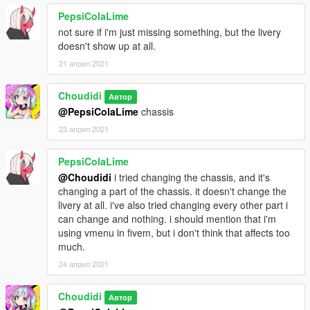
PepsiColaLime
not sure if i'm just missing something, but the livery
doesn't show up at all.
21 април 2021
Choudidi
Автор
@PepsiColaLime
chassis
23 април 2021
PepsiColaLime
@Choudidi
i tried changing the chassis, and it's
changing a part of the chassis. it doesn't change the
livery at all. i've also tried changing every other part i
can change and nothing. i should mention that i'm
using vmenu in fivem, but i don't think that affects too
much.
24 април 2021
Choudidi
Автор