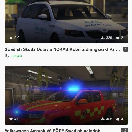
5.0
329
2
Swedish Skoda Octavia NOKAS Mobil ordningsvakt Paintjob
1
By
caspjo
4.0
408
4
Volkswagen Amarok V6 SÖRF Swedish paintjob
1.0