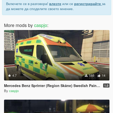
Включете се в разговора!
влезте
или се
регистрирайте
за
да можете да споделите своето мнение.
More mods by
caspjo
:
4.7
585
14
Mercedes Benz Sprinter (Region Skåne) Swedish Paintjob
1.0
By
caspjo