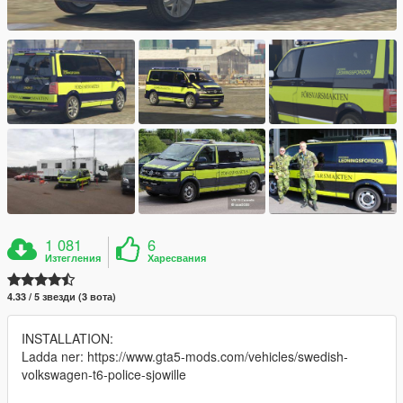
1 081
6
Изтегления
Харесвания
4.33 / 5 звезди (3 вота)
INSTALLATION:
Ladda ner: https://www.gta5-mods.com/vehicles/swedish-
volkswagen-t6-police-sjowille