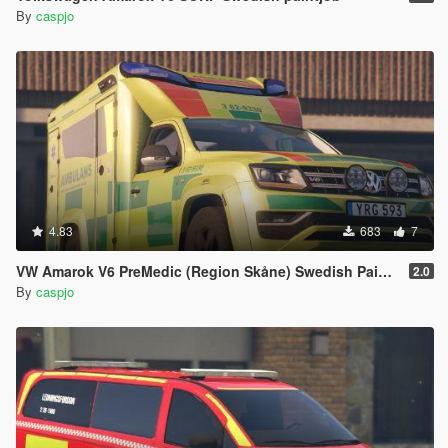
By
caspjo
4.83
683
7
VW Amarok V6 PreMedic (Region Skåne) Swedish Paintjob
2.0
By
caspjo