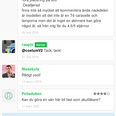
-Deatljerad
finns inte så mycket att kommentera ända nackdelen
är modellen att det inte är en T6 caravelle och
lamporna men det är inget en skinnare kan göra
något åt. så från mig får du 4.5/5 stjärnor.
26 юли 2019
caspjo
Автор
@coelumV2
Tack, tack!
27 юли 2019
Nissekula
Riktigt cool!
13 август 2019
Polisduken
Kan du göra en sån här bil fast som akutläkare?
11 март 2022