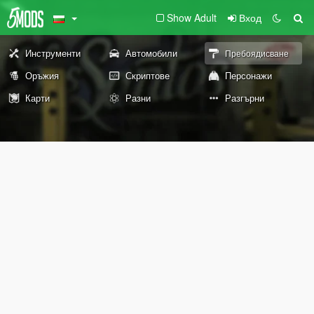
Show Adult
Вход
Инструменти
Автомобили
Пребоядисване
Оръжия
Скриптове
Персонажи
Карти
Разни
Разгърни