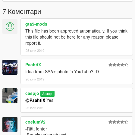
7 Коментари
gta5-mods
This file has been approved automatically. If you think
this file should not be here for any reason please
report it.
25 юли 2019
PaahtiX
Idea from SSA:s photo in YouTube? :D
26 юли 2019
caspjo
Автор
@PaahtiX
Yes.
26 юли 2019
coelumV2
-Rätt fonter
-Bra placering på text