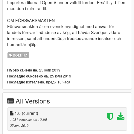
Importera filerna i OpenIV under valfritt fordon. Ersätt .ytd-filen
med den i min .rar-fil.
OM FÖRSVARSMAKTEN
Försvarsmakten är en svensk myndighet med ansvar för
landets försvar i händelse av krig, att hävda Sveriges vidare
intressen, samt att understödja fredsbevarande insatser och
humanitär hjälp.
ВОЕННИ
25 юли 2019
Първо качено на:
25 юли 2019
Последно обновено на:
преди 16 часа
Последно изтеглено:
All Versions
1.0
(current)
1 081 изтегляния
, 2 МБ
25 юли 2019