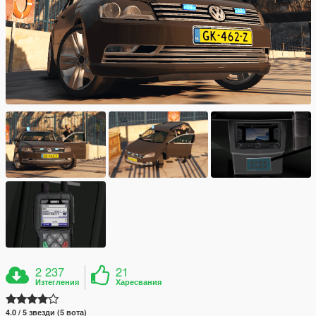
2 237
21
Изтегления
Харесвания
4.0 / 5 звезди (5 вота)