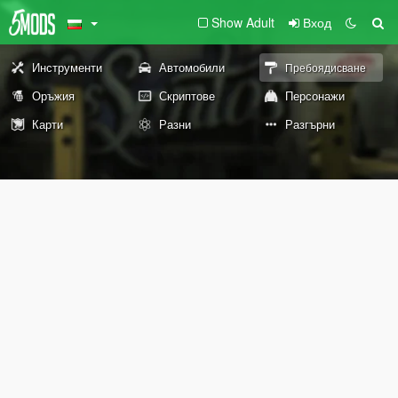
Show Adult
Вход
Инструменти
Автомобили
Пребоядисване
Оръжия
Скриптове
Персонажи
Карти
Разни
Разгърни