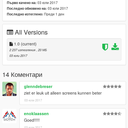
03 юли 2017
Първо качено на:
- Dutch Honac - Milanossi
03 юли 2017
Последно обновено на:
Преди 1 ден
Последно изтеглено:
Iemand suggestie's voor updates of en nieuw project?
All Versions
1.0
(current)
2 237 изтегляния
, 20 МБ
03 юли 2017
14 Коментари
glenndebreser
ziet er leuk uit alleen screens kunnen beter
03 юли 2017
enoklaassen
Goed!!!!!
03 юли 2017