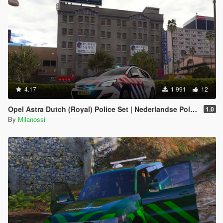
4.17
1 991
12
Opel Astra Dutch (Royal) Police Set | Nederlandse Politie // KMAR // OVDP Set [ELS]
1.0
By
Milanossi