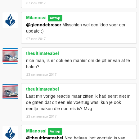
07 юли 2017
Milanossi
Автор
@glenndebreser
Misschien wel een idee voor een
update ;)
07 юли 2017
theultimateabel
nice man, is er ook een manier om de pit er van af te
halen?
23 септември 2017
theultimateabel
Laat mn vorige reactie maar zitten ik had eerst niet in
de gaten dat dit een els voertuig was, kun je ook
eentje maken die non-els is? Mvg
23 септември 2017
Milanossi
Автор
@theultimateabel
Nee helaas, het voertuig is van