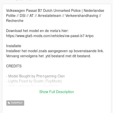
Volkswagen Passat B7 Dutch Unmarked Police | Nederlandse
Politie // DSI // AT // Arrestatieteam // Verkeershandhaving //
Recherche
Download het model en de meta's hier:
https://www.gta5-mods.com/vehicles/vw-passt-b7-kripo
Installatie
Installeer het model zoals aangegeven op bovenstaande link.
Vervang vervolgens het .ytd bestand met dit bestand.
CREDITS
- Model Bought by Prio1gaming Clan
- Lights Fixed by Dustin (TopMods)
- Grill Lights by Csyon (TopMods)
- Mapped by Dustin (TopMods)
Show Full Description
- Movia led by Csyon (TopMods)
- Unmarked Police Version by Kompetenzz (TopMods)
ЛИВРЕИ
- Numberplates - Milanossi
- Dutch Radiosystem - Milanossi