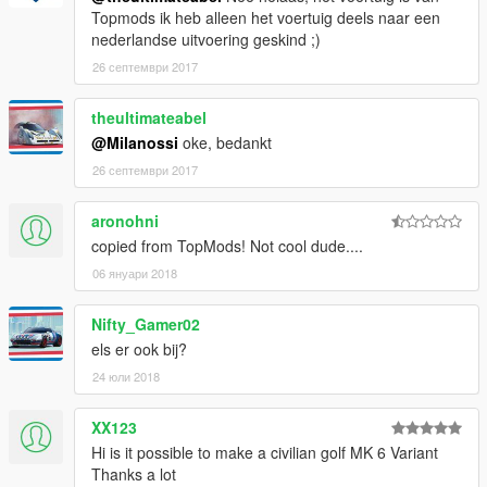
Topmods ik heb alleen het voertuig deels naar een
nederlandse uitvoering geskind ;)
26 септември 2017
theultimateabel
@Milanossi
oke, bedankt
26 септември 2017
aronohni
copied from TopMods! Not cool dude....
06 януари 2018
Nifty_Gamer02
els er ook bij?
24 юли 2018
XX123
Hi is it possible to make a civilian golf MK 6 Variant
Thanks a lot