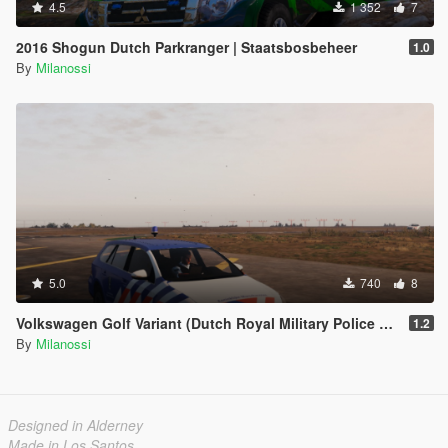
4.5
1 352
7
2016 Shogun Dutch Parkranger | Staatsbosbeheer
1.0
By
Milanossi
5.0
740
8
Volkswagen Golf Variant (Dutch Royal Military Police Edition)
1.2
By
Milanossi
Designed in Alderney
Made in Los Santos