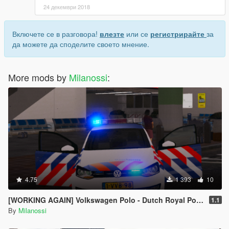
24 декември 2018
Включете се в разговора!
влезте
или се
регистрирайте
за
да можете да споделите своето мнение.
More mods by
Milanossi
:
4.75
1 393
10
[WORKING AGAIN] Volkswagen Polo - Dutch Royal Police // Koninklijke Marechaussee
1.1
By
Milanossi