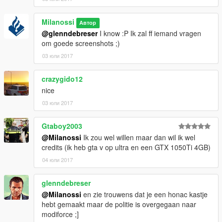
Milanossi
Автор
@glenndebreser
I know :P Ik zal ff iemand vragen
om goede screenshots ;)
03 юли 2017
crazygido12
nice
03 юли 2017
Gtaboy2003
@Milanossi
Ik zou wel willen maar dan wil ik wel
credits (ik heb gta v op ultra en een GTX 1050Ti 4GB)
04 юли 2017
glenndebreser
@Milanossi
en zie trouwens dat je een honac kastje
hebt gemaakt maar de politie is overgegaan naar
modiforce ;]