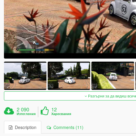
Разгърни за да видиш всич
2 090
12
Изтегления
Харесвания
Description
Comments (11)