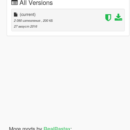
All Versions
(current)
2 090 изтегляния
, 200 КБ
27 август 2016
More mods by
RealRastax
: