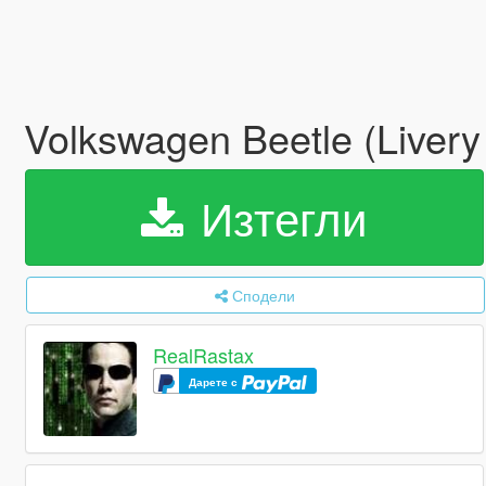
Volkswagen Beetle (Livery
Изтегли
Сподели
RealRastax
Дарете с