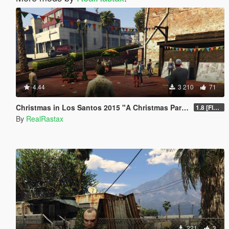
4.44
3 210
71
Christmas in Los Santos 2015 "A Christmas Party"
1.8 [FINAL]
By
RealRastax
221
3