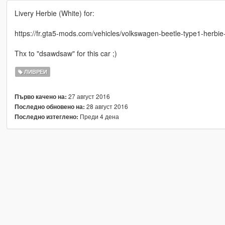
Livery Herbie (White) for:
https://fr.gta5-mods.com/vehicles/volkswagen-beetle-type1-herbie
Thx to "dsawdsaw" for this car ;)
ЛИВРЕИ
27 август 2016
Първо качено на:
28 август 2016
Последно обновено на:
Преди 4 дена
Последно изтеглено: