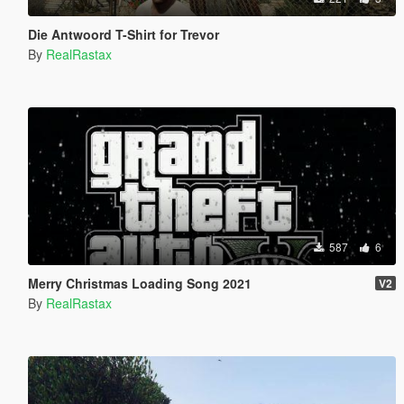
Die Antwoord T-Shirt for Trevor
By
RealRastax
587
6
Merry Christmas Loading Song 2021
V2
By
RealRastax