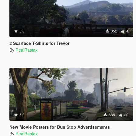
5.0
352
4
2 Scarface T-Shirts for Trevor
By
RealRastax
5.0
688
20
New Movie Posters for Bus Stop Advertisements
By
RealRastax