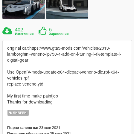
402
5
Изтегления
Харесвания
original car:https://www.gta5-mods.com/vehicles/2013-
lamborghini-veneno-lp750-4-add-on-l-tuning-l-4k-template-l-
digital-gear
Use OpenIV-mods-update-x64-dlcpack-veneno-dlc.rpf-x64-
vehicles.rpf
replace veneno.ytd
My first time make paintjob
Thanks for downloading
ЛИВРЕИ
23 юли 2021
Първо качено на:
25 юли 2021
Последно обновено на: