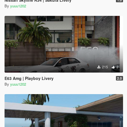
Nissan Skyline R34 | Sakura Livery
1.0
By
yuuu1202
215
2
E63 Amg | Playboy Livery
2.0
By
yuuu1202