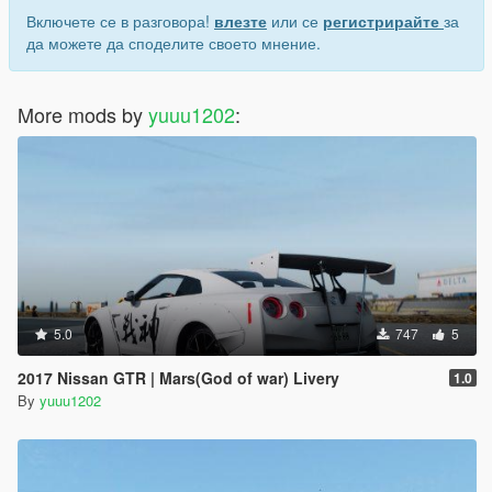
Включете се в разговора!
влезте
или се
регистрирайте
за
да можете да споделите своето мнение.
More mods by
yuuu1202
:
5.0
747
5
2017 Nissan GTR | Mars(God of war) Livery
1.0
By
yuuu1202