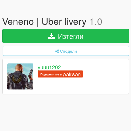
Veneno | Uber livery
1.0
Изтегли
Сподели
yuuu1202
Подкрепи ме в