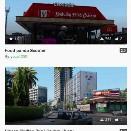
1.0
763
2
Food panda Scooter
2.0
By
yuuu1202
249
1