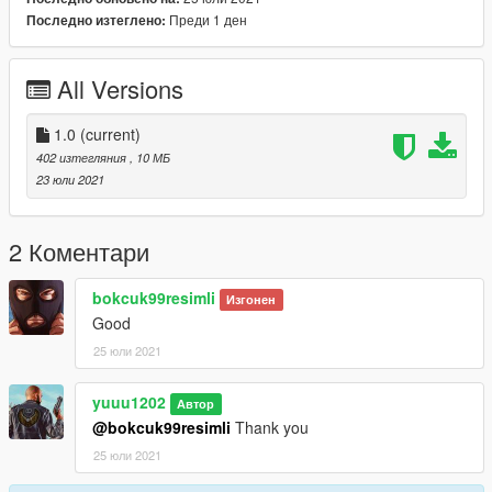
Преди 1 ден
Последно изтеглено:
All Versions
1.0
(current)
402 изтегляния
, 10 МБ
23 юли 2021
2 Коментари
bokcuk99resimli
Изгонен
Good
25 юли 2021
yuuu1202
Автор
@bokcuk99resimli
Thank you
25 юли 2021