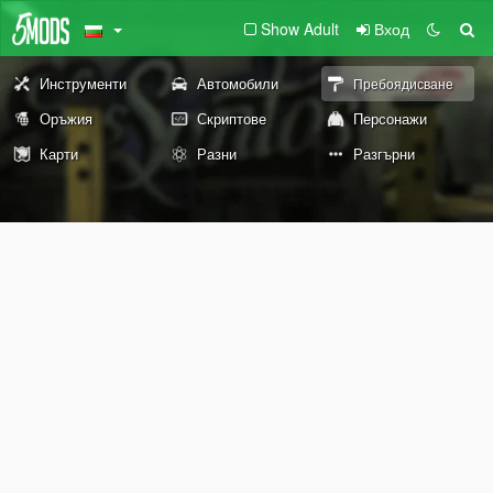
Show Adult
Вход
Инструменти
Автомобили
Пребоядисване
Оръжия
Скриптове
Персонажи
Карти
Разни
Разгърни