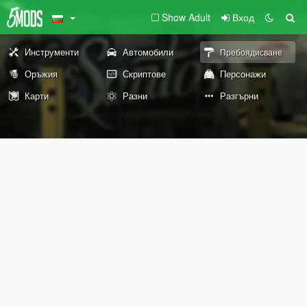
Show Adult
Вход
Инструменти
Автомобили
Пребоядисване
Оръжия
Скриптове
Персонажи
Карти
Разни
Разгърни