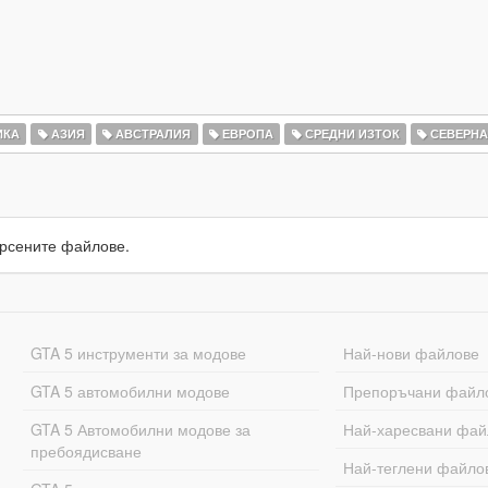
ИКА
АЗИЯ
АВСТРАЛИЯ
ЕВРОПА
СРЕДНИ ИЗТОК
СЕВЕРНА
рсените файлове.
GTA 5 инструменти за модове
Най-нови файлове
GTA 5 автомобилни модове
Препоръчани файл
GTA 5 Автомобилни модове за
Най-харесвани фай
пребоядисване
Най-теглени файло