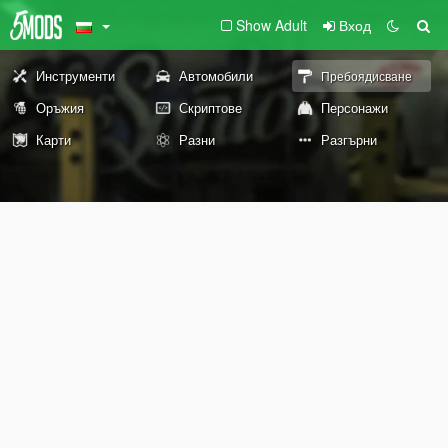
Show Adult
Вход
Инструменти
Автомобили
Пребоядисване
Оръжия
Скриптове
Персонажи
Карти
Разни
Разгърни