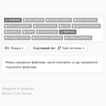
ВОЕННИ
LOS SANTOS
BLAINE COUNTY
SAN ANDREAS
ЛОС АНДЖЕЛИС
КАЛИФОРНИЯ
САЩ
БЕЛЕТРИСТИЧНИ
АФРИКА
АЗИЯ
АВСТРАЛИЯ
ЕВРОПА
СРЕДНИ ИЗТОК
СЕВЕРНА АМЕРИКА
ЮЖНА АМЕРИКА
От:
Вчера
Сортирай по:
Най-теглени
Няма намерени файлове, моля опитайте се да промените
търсените файлове.
Designed in Alderney
Made in Los Santos