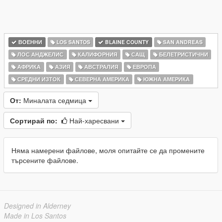
ВОЕННИ
LOS SANTOS
BLAINE COUNTY
SAN ANDREAS
ЛОС АНДЖЕЛИС
КАЛИФОРНИЯ
САЩ
БЕЛЕТРИСТИЧНИ
АФРИКА
АЗИЯ
АВСТРАЛИЯ
ЕВРОПА
СРЕДНИ ИЗТОК
СЕВЕРНА АМЕРИКА
ЮЖНА АМЕРИКА
От:
Миналата седмица
Сортирай по:
Най-харесвани
Няма намерени файлове, моля опитайте се да промените
търсените файлове.
Designed in Alderney
Made in Los Santos