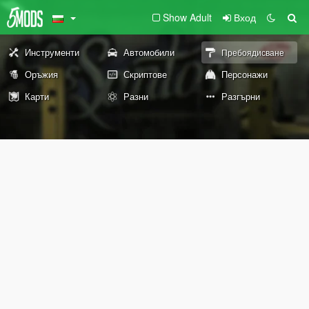
Show Adult
Вход
Инструменти
Автомобили
Пребоядисване
Оръжия
Скриптове
Персонажи
Карти
Разни
Разгърни