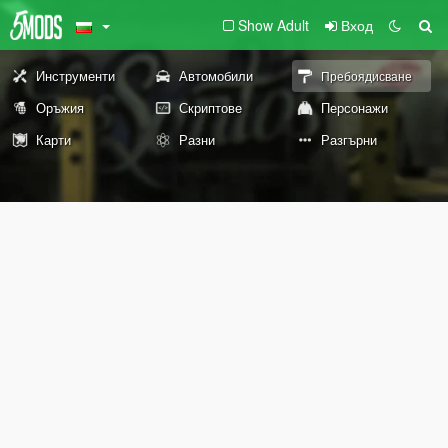
Show Adult
Вход
Инструменти
Автомобили
Пребоядисване
Оръжия
Скриптове
Персонажи
Карти
Разни
Разгърни