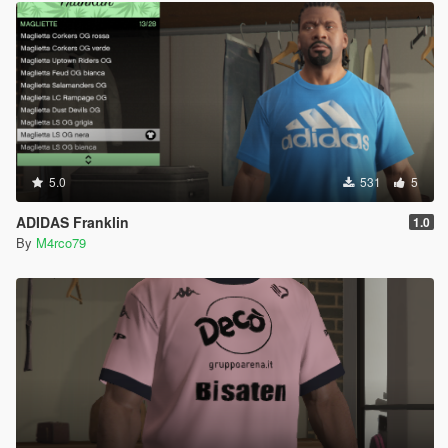
5.0
531
5
ADIDAS Franklin
1.0
By
M4rco79