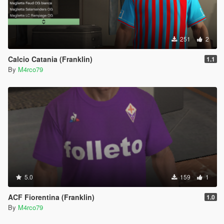
251
2
Calcio Catania (Franklin)
1.1
By
M4rco79
5.0
159
1
ACF Fiorentina (Franklin)
1.0
By
M4rco79