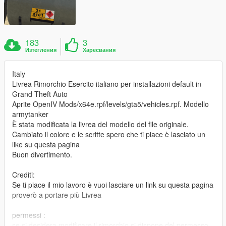
183
3
Изтегления
Харесвания
Italy
Livrea Rimorchio Esercito italiano per installazioni default in
Grand Theft Auto
Aprite OpenIV Mods/x64e.rpf/levels/gta5/vehicles.rpf. Modello
armytanker
È stata modificata la livrea del modello del file originale.
Cambiato il colore e le scritte spero che ti piace è lasciato un
like su questa pagina
Buon divertimento.
Crediti:
Se ti piace il mio lavoro è vuoi lasciare un link su questa pagina
proverò a portare più Livrea
permessi :
se si desidera modificare il rimorchio si dispone del permesso