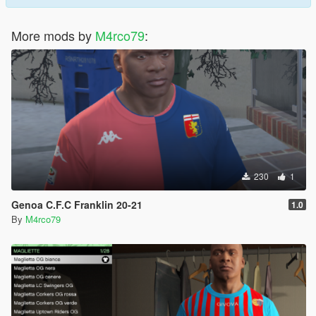
More mods by
M4rco79
:
230
1
Genoa C.F.C Franklin 20-21
1.0
By
M4rco79