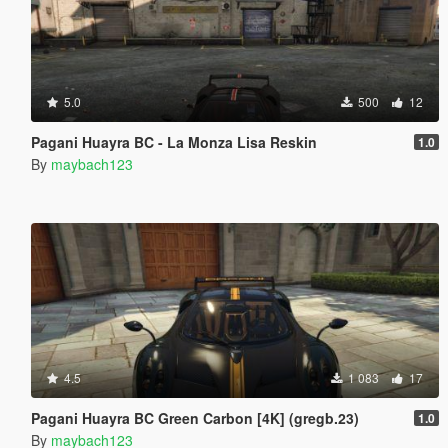
5.0
500
12
Pagani Huayra BC - La Monza Lisa Reskin
1.0
By
maybach123
4.5
1 083
17
Pagani Huayra BC Green Carbon [4K] (gregb.23)
1.0
By
maybach123