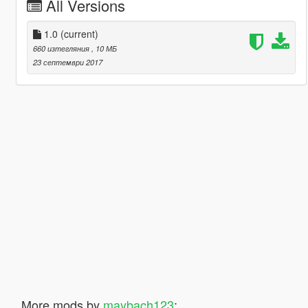
All Versions
1.0
(current)
660 изтегляния
, 10 МБ
23 септември 2017
More mods by
maybach123
: