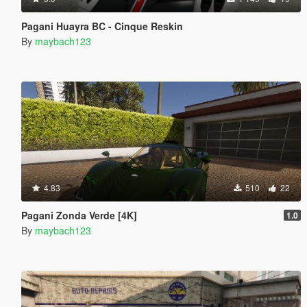
Pagani Huayra BC - Cinque Reskin
By
maybach123
4.83
510
22
Pagani Zonda Verde [4K]
1.0
By
maybach123