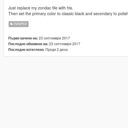
Just replace my zondac file with his.
Then set the primary color to classic black and secondary to polis
ЛИВРЕИ
23 септември 2017
Първо качено на:
23 септември 2017
Последно обновено на:
Преди 2 дена
Последно изтеглено: