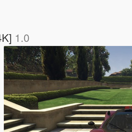
4K]
1.0