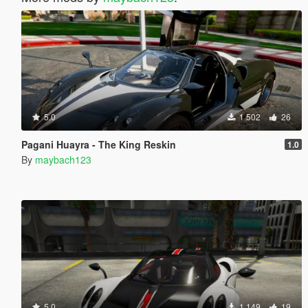
5.0
1 502
26
Pagani Huayra - The King Reskin
1.0
By
maybach123
5.0
1 149
19