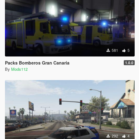
581
5
Packs Bomberos Gran Canaria
1.0.0
By
Mods112
292
4