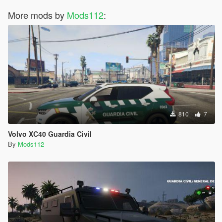
More mods by
Mods112
:
810
7
Volvo XC40 Guardia Civil
By
Mods112