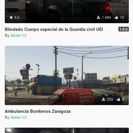
5.0
1 484
10
Blindado Cuerpo especial de la Guardia civil UEI
1.0.0
By
Mods112
259
4
Ambulancia Bomberos Zaragoza
By
Mods112