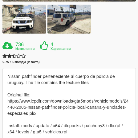
736
4
Изтегления
Харесвания
2.75 / 5 звезди (2 вота)
Nissan pathfinder perteneciente al cuerpo de policia de
uruguay. The file contains the texture files
Original file:
https://www.lcpdfr.com/downloads/gta5mods/vehiclemodels/24
446-2005-nissan-pathfinder-policia-local-canaria-y-unidades-
especiales-plc/
Install: mods / update / x64 / dlcpacks / patchday3 / dlc.rpf /
x64 / levels / gta5 / vehicles.rpf