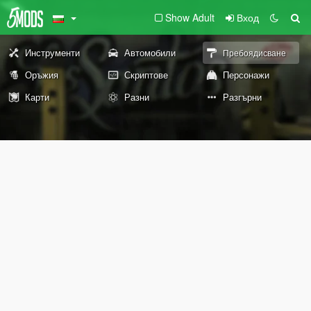
Show Adult
Вход
Инструменти
Автомобили
Пребоядисване
Оръжия
Скриптове
Персонажи
Карти
Разни
Разгърни