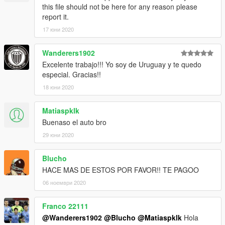
this file should not be here for any reason please
report it.
17 юни 2020
Wanderers1902
Excelente trabajo!!! Yo soy de Uruguay y te quedo
especial. Gracias!!
18 юни 2020
Matiaspklk
Buenaso el auto bro
29 юни 2020
Blucho
HACE MAS DE ESTOS POR FAVOR!! TE PAGOO
06 ноември 2020
Franco 22111
@Wanderers1902
@Blucho
@Matiaspklk
Hola