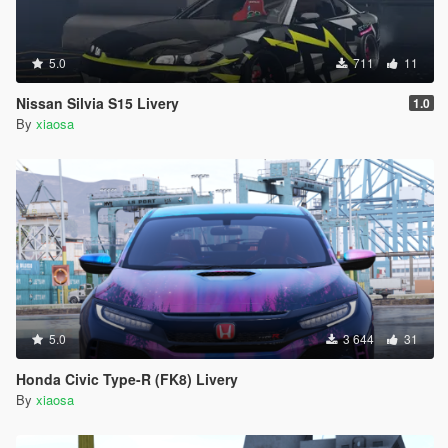
5.0
711
11
Nissan Silvia S15 Livery
1.0
By
xiaosa
5.0
3 644
31
Honda Civic Type-R (FK8) Livery
By
xiaosa