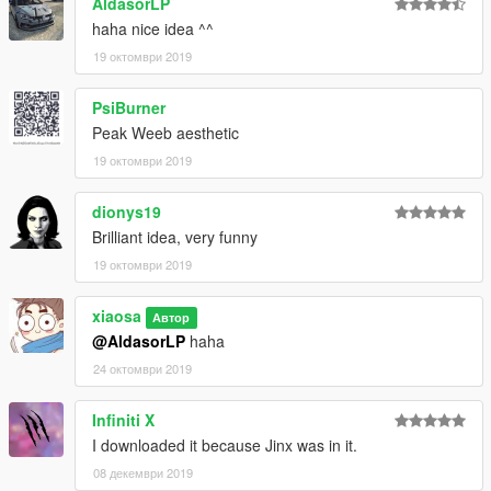
AldasorLP
haha nice idea ^^
19 октомври 2019
PsiBurner
Peak Weeb aesthetic
19 октомври 2019
dionys19
Brilliant idea, very funny
19 октомври 2019
xiaosa
Автор
@AldasorLP
haha
24 октомври 2019
Infiniti X
I downloaded it because Jinx was in it.
08 декември 2019