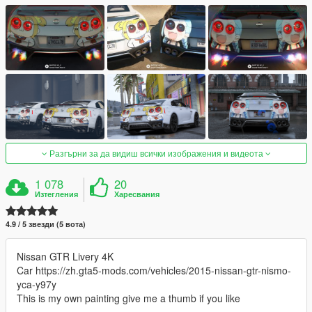
Разгърни за да видиш всички изображения и видеота
1 078
20
Изтегления
Харесвания
4.9 / 5 звезди (5 вота)
Nissan GTR Livery 4K
Car https://zh.gta5-mods.com/vehicles/2015-nissan-gtr-nismo-
yca-y97y
This is my own painting give me a thumb if you like