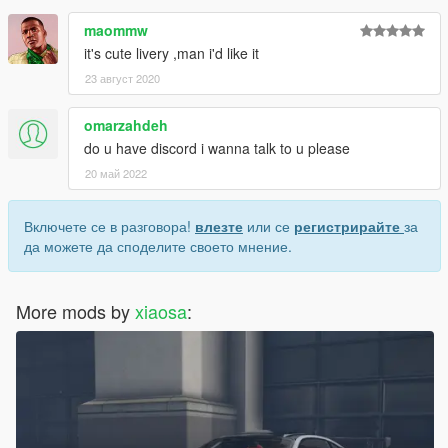
maommw
it's cute livery ,man i'd like it
23 август 2020
omarzahdeh
do u have discord i wanna talk to u please
20 май 2022
Включете се в разговора!
влезте
или се
регистрирайте
за
да можете да споделите своето мнение.
More mods by
xiaosa
: