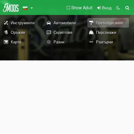
Show Adult
Вход
Инструменти
Автомобили
Пребоядисване
Оръжия
Скриптове
Персонажи
Карти
Разни
Разгърни