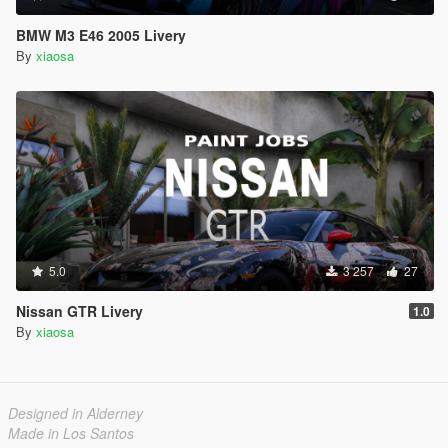
BMW M3 E46 2005 Livery
By
xiaosa
5.0
3 257
27
Nissan GTR Livery
1.0
By
xiaosa
Designed in Alderney
Made in Los Santos