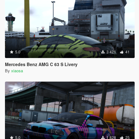
5.0
3 421
41
Mercedes Benz AMG C 63 S Livery
By
xiaosa
5.0
1 828
25