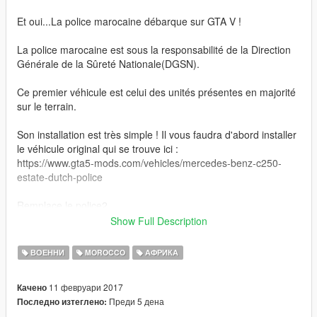
Et oui...La police marocaine débarque sur GTA V !
La police marocaine est sous la responsabilité de la Direction
Générale de la Sûreté Nationale(DGSN).
Ce premier véhicule est celui des unités présentes en majorité
sur le terrain.
Son installation est très simple ! Il vous faudra d'abord installer
le véhicule original qui se trouve ici :
https://www.gta5-mods.com/vehicles/mercedes-benz-c250-
estate-dutch-police
Remplace le police2.
Show Full Description
Je reste a disposition pour toute question.
ВОЕННИ
MOROCCO
АФРИКА
Crédits:
Modèle de base: Squir.com
11 февруари 2017
Качено
Acheté depuis : Squir.com (Par AchillesDKPoliceMods)
Преди 5 дена
Последно изтеглено:
Converti pour GTA V: AchillesDKPoliceMods