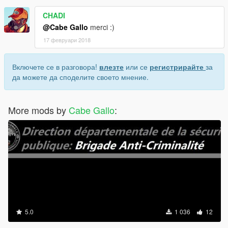
CHADI
@Cabe Gallo
merci :)
17 февруари 2018
Включете се в разговора!
влезте
или се
регистрирайте
за
да можете да споделите своето мнение.
More mods by
Cabe Gallo
:
5.0
1 036
12