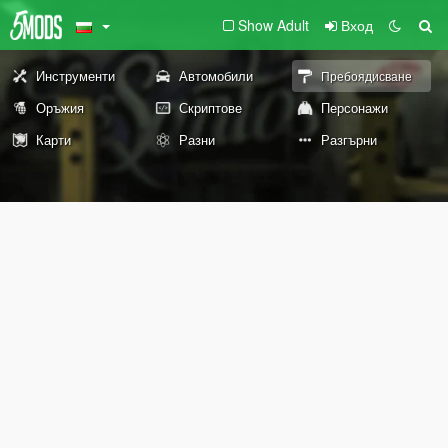
Show Adult
Вход
Инструменти
Автомобили
Пребоядисване
Оръжия
Скриптове
Персонажи
Карти
Разни
Разгърни