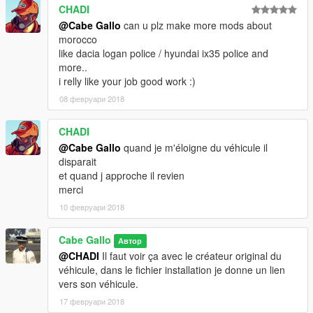
CHADI
@Cabe Gallo
can u plz make more mods about
morocco
like dacia logan police / hyundai ix35 police and
more..
i relly like your job good work :)
08 февруари 2018
CHADI
@Cabe Gallo
quand je m'éloigne du véhicule il
disparait
et quand j approche il revien
merci
10 февруари 2018
Cabe Gallo
Автор
@CHADI
Il faut voir ça avec le créateur original du
véhicule, dans le fichier installation je donne un lien
vers son véhicule.
17 февруари 2018