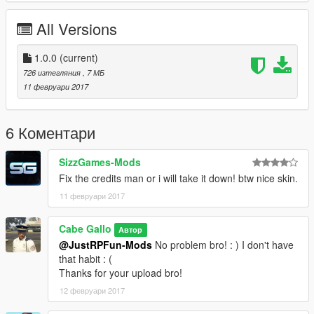
UVMap By: AchillesDKPoliceMods
Plaques d'immatriculation: Cabe Gallo
All Versions
Skin: Cabe-Gallo
Dome light on stick: Installed By JustRPFunMods - Iddo, Made
by AchillesDKPoliceMods
1.0.0
(current)
Grill lights: Made by rockstar Installed by JustRPFunMods -
726 изтегляния
, 7 МБ
Iddo
11 февруари 2017
Cabe Gallo
6 Коментари
contact: cabegallo@netc.fr
SizzGames-Mods
Fix the credits man or i will take it down! btw nice skin.
11 февруари 2017
Cabe Gallo
Автор
@JustRPFun-Mods
No problem bro! : ) I don't have
that habit : (
Thanks for your upload bro!
12 февруари 2017