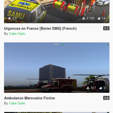
5.0
3 725
14
Urgences en France [Better EMS] (French)
1.1
By
Cabe Gallo
507
3
Ambulance Marocaine Fictive
1.0
By
Cabe Gallo