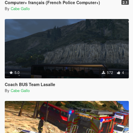
Computer+ français (French Police Computer+)
2.1
By
Cabe Gallo
5.0
572
4
Coach BUS Team Lasalle
By
Cabe Gallo