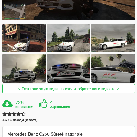
Разгърни за да видиш всички изображения и видеота
726
4
Изтегления
Харесвания
4.5 / 5 звезди (2 вота)
Mercedes-Benz C250 Sûreté nationale