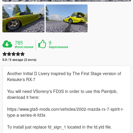
785
9
Изтегления
Харесвания
5.0 / 5 звезди (2 вота)
Another Initial D Livery inspired by The First Stage version of
Keisuke's RX-7
You will need VSoreny's FD3S in order to use this Paintjob,
download it here:
https://www.gta5-mods.com/vehicles/2002-mazda-rx-7-spirit-r-
type-a-series-iii-fd3s
To install just replace fd_sign_1 located in the fd.ytd file.