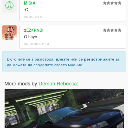
MiStA
:O
05 май 2020
2EZ4RNDI
O hayo
04 ноември 2024
Включете се в разговора!
влезте
или се
регистрирайте
за
да можете да споделите своето мнение.
More mods by
Demon Rebecca
: