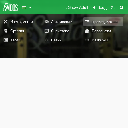
Show Adult
Вход
Инструменти
Автомобили
Пребоядисване
Оръжия
Скриптове
Персонажи
Карти
Разни
Разгърни