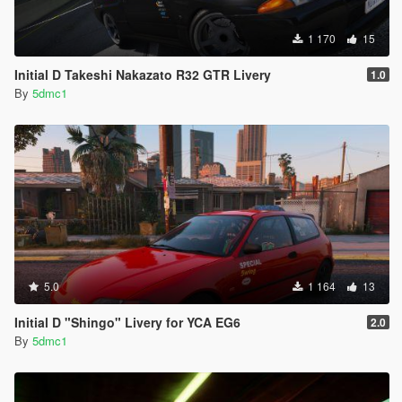
1 170
15
Initial D Takeshi Nakazato R32 GTR Livery
1.0
By
5dmc1
5.0
1 164
13
Initial D "Shingo" Livery for YCA EG6
2.0
By
5dmc1