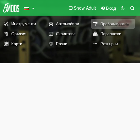
Show Adult
Вход
Инструменти
Автомобили
Пребоядисване
Оръжия
Скриптове
Персонажи
Карти
Разни
Разгърни